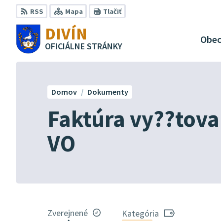
Preskočiť
RSS
Mapa
Tlačiť
na
DIVÍN
obsah
Obe
OFICIÁLNE STRÁNKY
Domov
Dokumenty
Faktúra vy??tova
VO
Zverejnené
Kategória