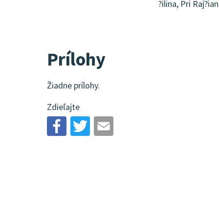
?ilina, Pri Raj?i
Prílohy
Žiadne prílohy.
Zdieľajte