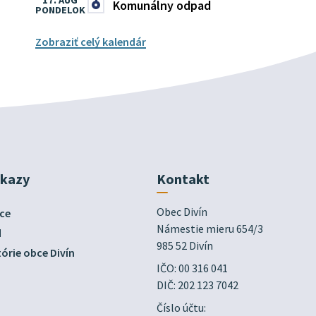
17. AUG
Komunálny odpad
PONDELOK
Zobraziť celý kalendár
dkazy
Kontakt
Obec Divín

ce
Námestie mieru 654/3

d
985 52 Divín
órie obce Divín
IČO: 00 316 041
DIČ: 202 123 7042
Číslo účtu: