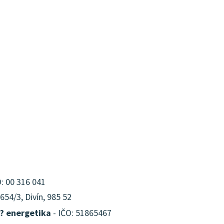
: 00 316 041
54/3, Divín, 985 52
? energetika
- IČO: 51865467