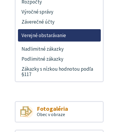
Rozpočty
Výročné správy
Záverečné účty
Verejné obstarávanie
Nadlimitné zákazky
Podlimitné zákazky
Zákazky s nízkou hodnotou podľa
§117
Fotogaléria
Obec v obraze