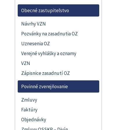
Obecné zastupiteľstvo
Návrhy VZN
Pozvánky na zasadnutia OZ
Uznesenia OZ
Verejné vyhlášky a oznamy
VZN
Zápisnice zasadnutí OZ
Povinné zverejňovanie
Zmluvy
Faktúry
Objednávky
Zmluvy OSSKP – Divín