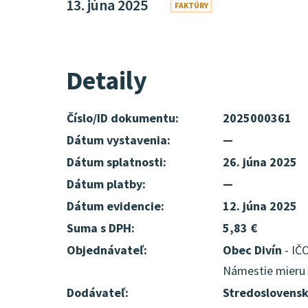
13. júna 2025
FAKTÚRY
Detaily
Číslo/ID dokumentu:
2025000361
Dátum vystavenia:
—
Dátum splatnosti:
26. júna 2025
Dátum platby:
—
Dátum evidencie:
12. júna 2025
Suma s DPH:
5,83 €
Objednávateľ:
Obec Divín
- IČO
Námestie mieru 6
Dodávateľ:
Stredoslovensk