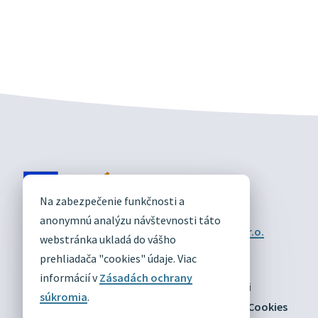
DIVÍN
Na zabezpečenie funkčnosti a
OFICIÁLNE STRÁNKY
anonymnú analýzu návštevnosti táto
Technický prevádzkovateľ:
Alphabet partner s.r.o.
webstránka ukladá do vášho
Správca obsahu:
Obec Divín
Posledná aktualizácia:
prehliadača "cookies" údaje. Viac
03.08.2026
informácií v
Zásadách ochrany
Odber RSS
Mapa
Vyhlásenie o prístupnosti
súkromia
.
Zásady ochrany osobných údajov
Nastaviť Cookies