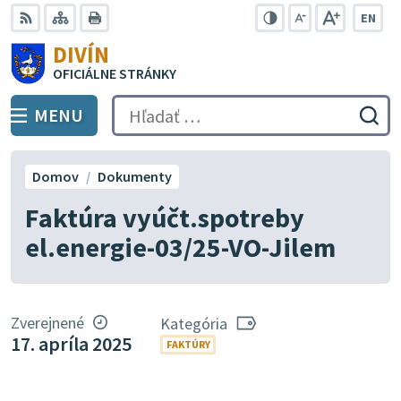
Preskočiť
EN
na
Swit
RSS
Mapa
Tlačiť
Zvýšiť
Zmenšiť
Zväčšiť
DIVÍN
lang
kontrast
veľkosť
veľkosť
obsah
OFICIÁLNE STRÁNKY
to
písma
písma
Engli
MENU
PREPNÚŤ
Hľadať:
Odo
vyh
for
Domov
Dokumenty
Faktúra vyúčt.spotreby
el.energie-03/25-VO-Jilem
Zverejnené
Kategória
17. apríla 2025
FAKTÚRY