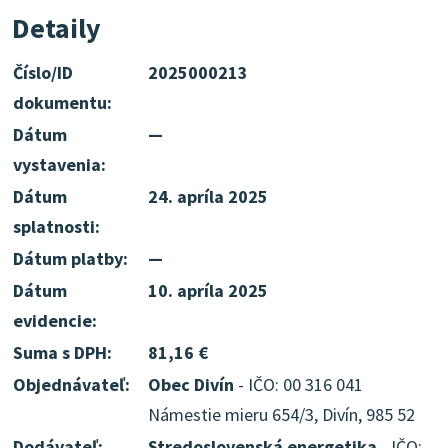
Detaily
Číslo/ID
2025000213
dokumentu:
Dátum
—
vystavenia:
Dátum
24. apríla 2025
splatnosti:
Dátum platby:
—
Dátum
10. apríla 2025
evidencie:
Suma s DPH:
81,16 €
Objednávateľ:
Obec Divín
- IČO: 00 316 041
Námestie mieru 654/3, Divín, 985 52
Dodávateľ:
Stredoslovenská energetika
- IČO: