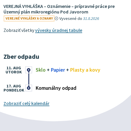
VEREJNÁ VYHLÁŠKA – Oznámenie – prípravné práce pre
Územný plán mikroregiónu Pod Javorom
Vyvesené do
31.8.2026
VEREJNÉ VYHLÁŠKY A OZNAMY
Zobraziť všetky
vývesky úradnej tabule
Zber odpadu
11. AUG
Sklo
+
Papier
+
Plasty a kovy
UTOROK
17. AUG
Komunálny odpad
PONDELOK
Zobraziť celý kalendár