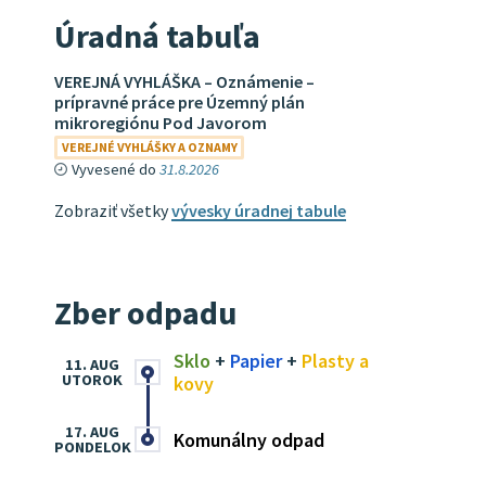
Úradná tabuľa
VEREJNÁ VYHLÁŠKA – Oznámenie –
prípravné práce pre Územný plán
mikroregiónu Pod Javorom
VEREJNÉ VYHLÁŠKY A OZNAMY
Vyvesené do
31.8.2026
Zobraziť všetky
vývesky úradnej tabule
Zber odpadu
Sklo
+
Papier
+
Plasty a
11. AUG
UTOROK
kovy
17. AUG
Komunálny odpad
PONDELOK