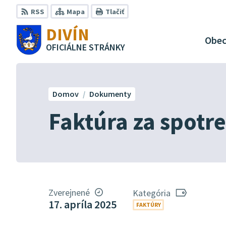
Preskočiť
RSS
Mapa
Tlačiť
na
DIVÍN
obsah
Obe
OFICIÁLNE STRÁNKY
Domov
Dokumenty
Faktúra za spotr
Zverejnené
Kategória
17. apríla 2025
FAKTÚRY