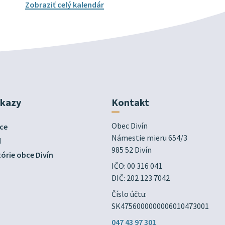
Zobraziť celý kalendár
dkazy
Kontakt
Obec Divín

ce
Námestie mieru 654/3

d
985 52 Divín
órie obce Divín
IČO: 00 316 041
DIČ: 202 123 7042
Číslo účtu:
SK4756000000006010473001
047 43 97 301