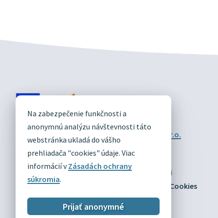
DIVÍN
Na zabezpečenie funkčnosti a
OFICIÁLNE STRÁNKY
anonymnú analýzu návštevnosti táto
Technický prevádzkovateľ:
Alphabet partner s.r.o.
webstránka ukladá do vášho
Správca obsahu:
Obec Divín
Posledná aktualizácia:
prehliadača "cookies" údaje. Viac
03.08.2026
informácií v
Zásadách ochrany
Odber RSS
Mapa
Vyhlásenie o prístupnosti
súkromia
.
Zásady ochrany osobných údajov
Nastaviť Cookies
Prijať anonymné