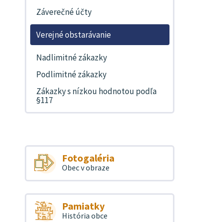
Záverečné účty
Verejné obstarávanie
Nadlimitné zákazky
Podlimitné zákazky
Zákazky s nízkou hodnotou podľa
§117
Fotogaléria
Obec v obraze
Pamiatky
História obce