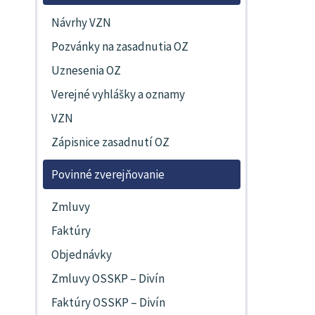
Návrhy VZN
Pozvánky na zasadnutia OZ
Uznesenia OZ
Verejné vyhlášky a oznamy
VZN
Zápisnice zasadnutí OZ
Povinné zverejňovanie
Zmluvy
Faktúry
Objednávky
Zmluvy OSSKP – Divín
Faktúry OSSKP – Divín