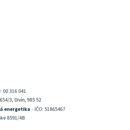
: 00 316 041
54/3, Divín, 985 52
á energetika
- IČO: 51865467
anke 8591/4B