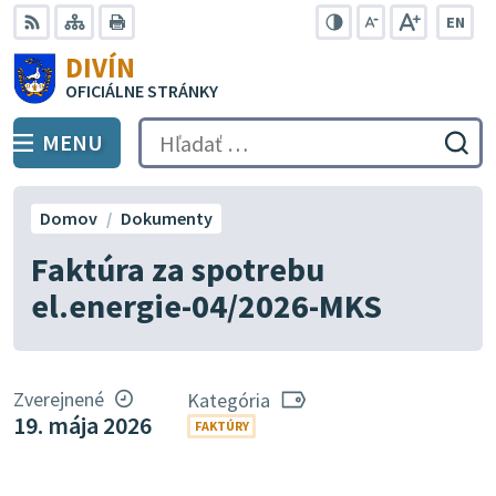
Preskočiť
EN
na
Swit
RSS
Mapa
Tlačiť
Zvýšiť
Zmenšiť
Zväčšiť
DIVÍN
lang
kontrast
veľkosť
veľkosť
obsah
OFICIÁLNE STRÁNKY
to
písma
písma
Engli
MENU
PREPNÚŤ
Hľadať:
Odo
vyh
for
Domov
Dokumenty
Faktúra za spotrebu
el.energie-04/2026-MKS
Zverejnené
Kategória
19. mája 2026
FAKTÚRY