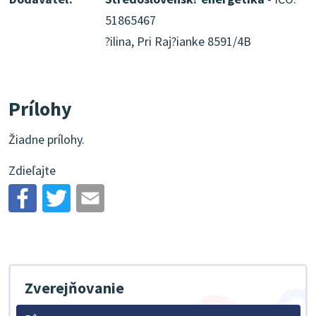
51865467
?ilina, Pri Raj?ianke 8591/4B
Prílohy
Žiadne prílohy.
Zdieľajte
Zverejňovanie