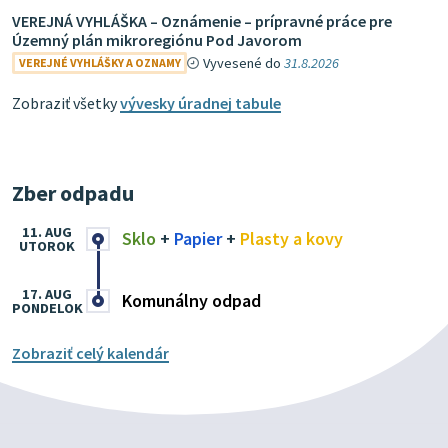
VEREJNÁ VYHLÁŠKA – Oznámenie – prípravné práce pre
Územný plán mikroregiónu Pod Javorom
Vyvesené do
31.8.2026
VEREJNÉ VYHLÁŠKY A OZNAMY
Zobraziť všetky
vývesky úradnej tabule
Zber odpadu
11. AUG
Sklo
+
Papier
+
Plasty a kovy
UTOROK
17. AUG
Komunálny odpad
PONDELOK
Zobraziť celý kalendár