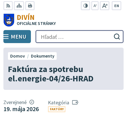
Preskočiť
EN
na
Swit
RSS
Mapa
Tlačiť
Zvýšiť
Zmenšiť
Zväčšiť
DIVÍN
lang
kontrast
veľkosť
veľkosť
obsah
OFICIÁLNE STRÁNKY
to
písma
písma
Engli
MENU
PREPNÚŤ
Hľadať:
Odo
vyh
for
Domov
Dokumenty
Faktúra za spotrebu
el.energie-04/26-HRAD
Zverejnené
Kategória
19. mája 2026
FAKTÚRY