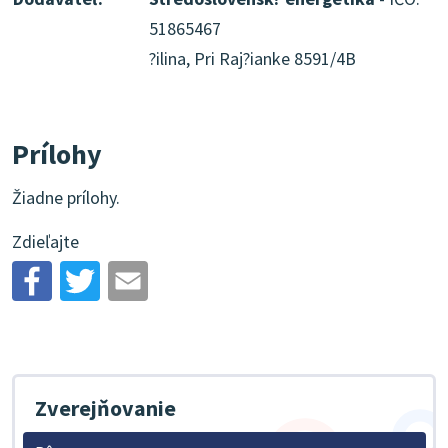
51865467
?ilina, Pri Raj?ianke 8591/4B
Prílohy
Žiadne prílohy.
Zdieľajte
Zverejňovanie