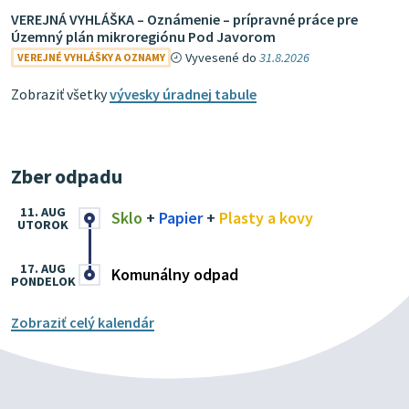
VEREJNÁ VYHLÁŠKA – Oznámenie – prípravné práce pre
Územný plán mikroregiónu Pod Javorom
Vyvesené do
31.8.2026
VEREJNÉ VYHLÁŠKY A OZNAMY
Zobraziť všetky
vývesky úradnej tabule
Zber odpadu
11. AUG
Sklo
+
Papier
+
Plasty a kovy
UTOROK
17. AUG
Komunálny odpad
PONDELOK
Zobraziť celý kalendár