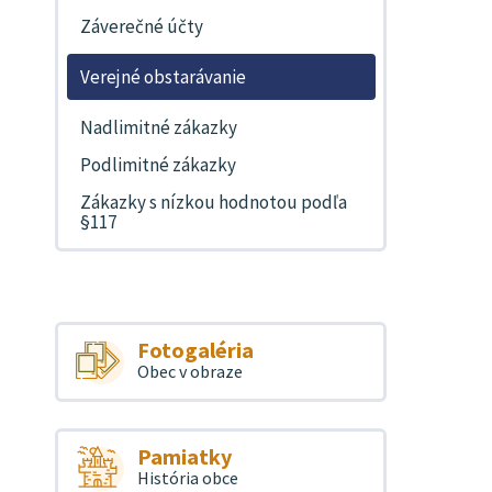
Záverečné účty
Verejné obstarávanie
Nadlimitné zákazky
Podlimitné zákazky
Zákazky s nízkou hodnotou podľa
§117
Fotogaléria
Obec v obraze
Pamiatky
História obce