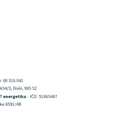
: 00 316 041
54/3, Divín, 985 52
? energetika
- IČO: 51865467
anke 8591/4B