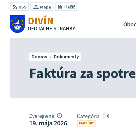
Preskočiť
RSS
Mapa
Tlačiť
na
DIVÍN
obsah
Obe
OFICIÁLNE STRÁNKY
Domov
Dokumenty
Faktúra za spotre
Zverejnené
Kategória
19. mája 2026
FAKTÚRY