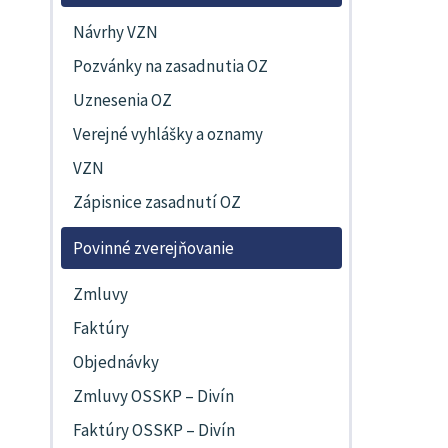
Návrhy VZN
Pozvánky na zasadnutia OZ
Uznesenia OZ
Verejné vyhlášky a oznamy
VZN
Zápisnice zasadnutí OZ
Povinné zverejňovanie
Zmluvy
Faktúry
Objednávky
Zmluvy OSSKP – Divín
Faktúry OSSKP – Divín