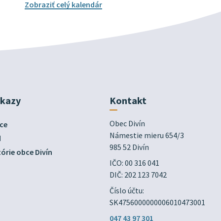
Zobraziť celý kalendár
dkazy
Kontakt
Obec Divín

ce
Námestie mieru 654/3

d
985 52 Divín
órie obce Divín
IČO: 00 316 041
DIČ: 202 123 7042
Číslo účtu:
SK4756000000006010473001
047 43 97 301