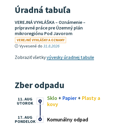
Úradná tabuľa
VEREJNÁ VYHLÁŠKA – Oznámenie –
prípravné práce pre Územný plán
mikroregiónu Pod Javorom
VEREJNÉ VYHLÁŠKY A OZNAMY
Vyvesené do
31.8.2026
Zobraziť všetky
vývesky úradnej tabule
Zber odpadu
Sklo
+
Papier
+
Plasty a
11. AUG
UTOROK
kovy
17. AUG
Komunálny odpad
PONDELOK