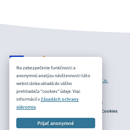
DIVÍN
Na zabezpečenie funkčnosti a
OFICIÁLNE STRÁNKY
anonymnú analýzu návštevnosti táto
Technický prevádzkovateľ:
Alphabet partner s.r.o.
webstránka ukladá do vášho
Správca obsahu:
Obec Divín
Posledná aktualizácia:
prehliadača "cookies" údaje. Viac
03.08.2026
informácií v
Zásadách ochrany
Odber RSS
Mapa
Vyhlásenie o prístupnosti
súkromia
.
Zásady ochrany osobných údajov
Nastaviť Cookies
Prijať anonymné