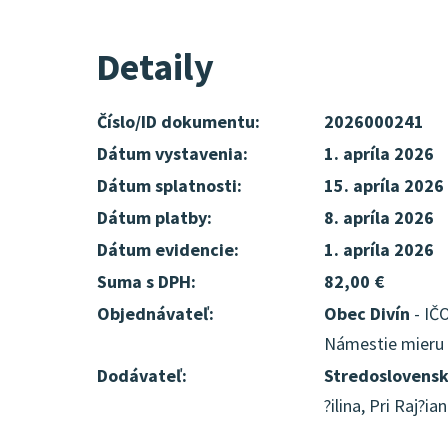
Detaily
Číslo/ID dokumentu:
2026000241
Dátum vystavenia:
1. apríla 2026
Dátum splatnosti:
15. apríla 2026
Dátum platby:
8. apríla 2026
Dátum evidencie:
1. apríla 2026
Suma s DPH:
82,00 €
Objednávateľ:
Obec Divín
- IČO
Námestie mieru 6
Dodávateľ:
Stredoslovensk
?ilina, Pri Raj?i