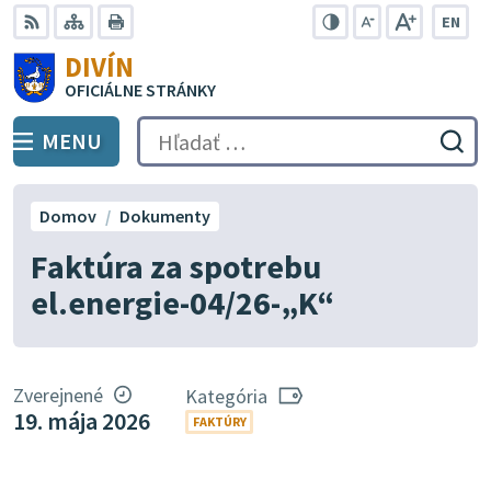
Preskočiť
EN
na
Swit
RSS
Mapa
Tlačiť
Zvýšiť
Zmenšiť
Zväčšiť
DIVÍN
lang
kontrast
veľkosť
veľkosť
obsah
OFICIÁLNE STRÁNKY
to
písma
písma
Engli
MENU
PREPNÚŤ
Hľadať:
Odo
vyh
for
Domov
Dokumenty
Faktúra za spotrebu
el.energie-04/26-„K“
Zverejnené
Kategória
19. mája 2026
FAKTÚRY