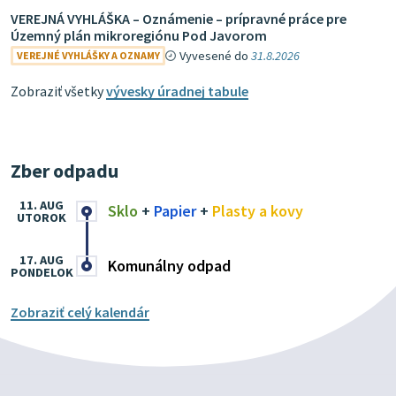
VEREJNÁ VYHLÁŠKA – Oznámenie – prípravné práce pre
Územný plán mikroregiónu Pod Javorom
Vyvesené do
31.8.2026
VEREJNÉ VYHLÁŠKY A OZNAMY
Zobraziť všetky
vývesky úradnej tabule
Zber odpadu
11. AUG
Sklo
+
Papier
+
Plasty a kovy
UTOROK
17. AUG
Komunálny odpad
PONDELOK
Zobraziť celý kalendár