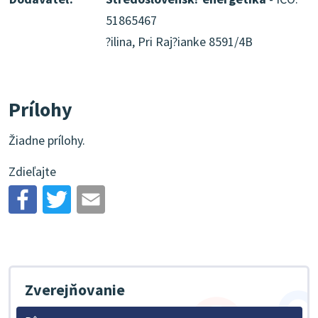
51865467
?ilina, Pri Raj?ianke 8591/4B
Prílohy
Žiadne prílohy.
Zdieľajte
Zverejňovanie