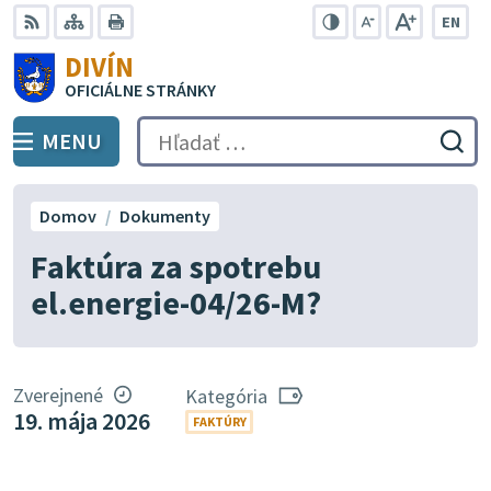
Preskočiť
EN
na
Swit
RSS
Mapa
Tlačiť
Zvýšiť
Zmenšiť
Zväčšiť
DIVÍN
lang
kontrast
veľkosť
veľkosť
obsah
OFICIÁLNE STRÁNKY
to
písma
písma
Engli
MENU
PREPNÚŤ
Hľadať:
Odo
vyh
for
Domov
Dokumenty
Faktúra za spotrebu
el.energie-04/26-M?
Zverejnené
Kategória
19. mája 2026
FAKTÚRY