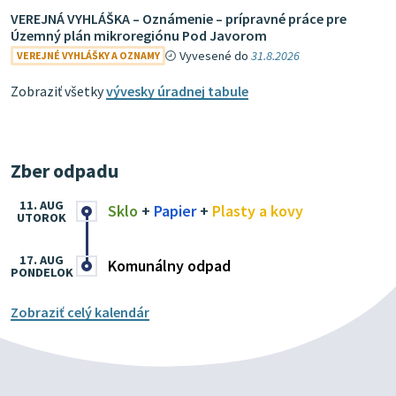
VEREJNÁ VYHLÁŠKA – Oznámenie – prípravné práce pre
Územný plán mikroregiónu Pod Javorom
Vyvesené do
31.8.2026
VEREJNÉ VYHLÁŠKY A OZNAMY
Zobraziť všetky
vývesky úradnej tabule
Zber odpadu
11. AUG
Sklo
+
Papier
+
Plasty a kovy
UTOROK
17. AUG
Komunálny odpad
PONDELOK
Zobraziť celý kalendár