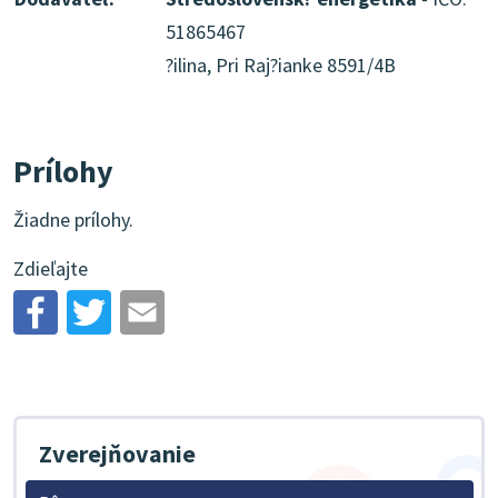
51865467
?ilina, Pri Raj?ianke 8591/4B
Prílohy
Žiadne prílohy.
Zdieľajte
Zverejňovanie