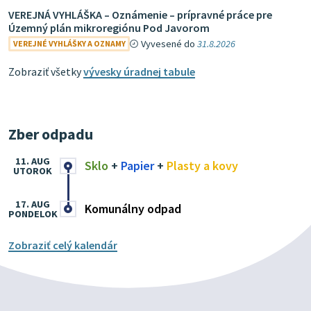
VEREJNÁ VYHLÁŠKA – Oznámenie – prípravné práce pre
Územný plán mikroregiónu Pod Javorom
Vyvesené do
31.8.2026
VEREJNÉ VYHLÁŠKY A OZNAMY
Zobraziť všetky
vývesky úradnej tabule
Zber odpadu
11. AUG
Sklo
+
Papier
+
Plasty a kovy
UTOROK
17. AUG
Komunálny odpad
PONDELOK
Zobraziť celý kalendár