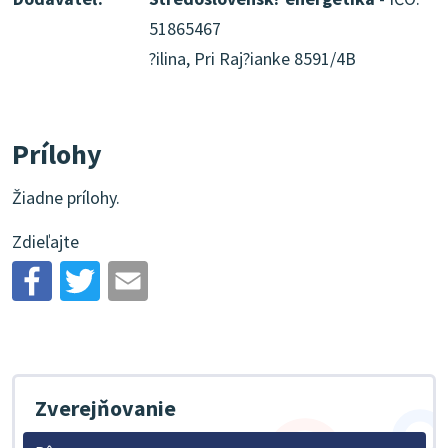
51865467
?ilina, Pri Raj?ianke 8591/4B
Prílohy
Žiadne prílohy.
Zdieľajte
Zverejňovanie