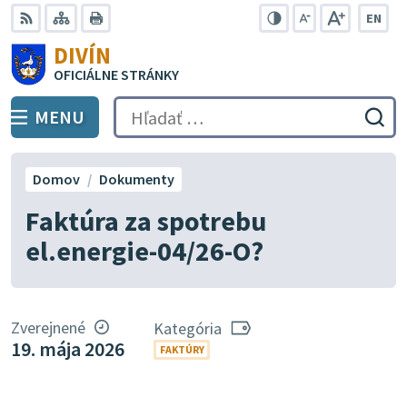
Preskočiť
EN
na
Swit
RSS
Mapa
Tlačiť
Zvýšiť
Zmenšiť
Zväčšiť
DIVÍN
lang
kontrast
veľkosť
veľkosť
obsah
OFICIÁLNE STRÁNKY
to
písma
písma
Engli
MENU
PREPNÚŤ
Hľadať:
Odo
vyh
for
Domov
Dokumenty
Faktúra za spotrebu
el.energie-04/26-O?
Zverejnené
Kategória
19. mája 2026
FAKTÚRY