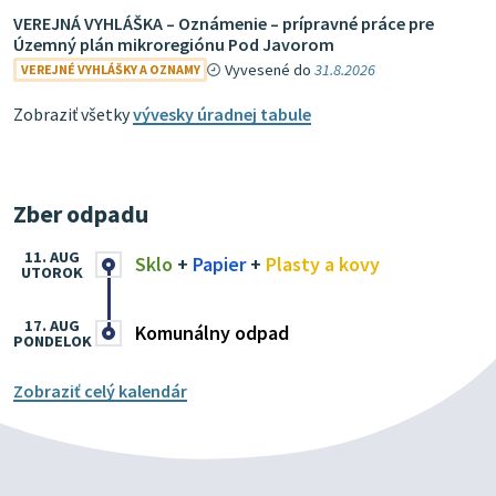
VEREJNÁ VYHLÁŠKA – Oznámenie – prípravné práce pre
Územný plán mikroregiónu Pod Javorom
Vyvesené do
31.8.2026
VEREJNÉ VYHLÁŠKY A OZNAMY
Zobraziť všetky
vývesky úradnej tabule
Zber odpadu
11. AUG
Sklo
+
Papier
+
Plasty a kovy
UTOROK
17. AUG
Komunálny odpad
PONDELOK
Zobraziť celý kalendár