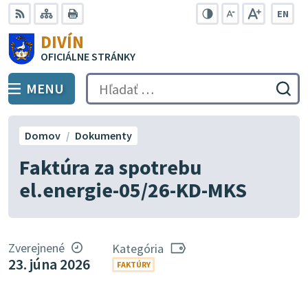
Preskočiť
EN
na
Swit
RSS
Mapa
Tlačiť
Zvýšiť
Zmenšiť
Zväčšiť
DIVÍN
lang
kontrast
veľkosť
veľkosť
obsah
OFICIÁLNE STRÁNKY
to
písma
písma
Engli
MENU
PREPNÚŤ
Hľadať:
Odo
vyh
for
Domov
Dokumenty
Faktúra za spotrebu
el.energie-05/26-KD-MKS
Zverejnené
Kategória
23. júna 2026
FAKTÚRY