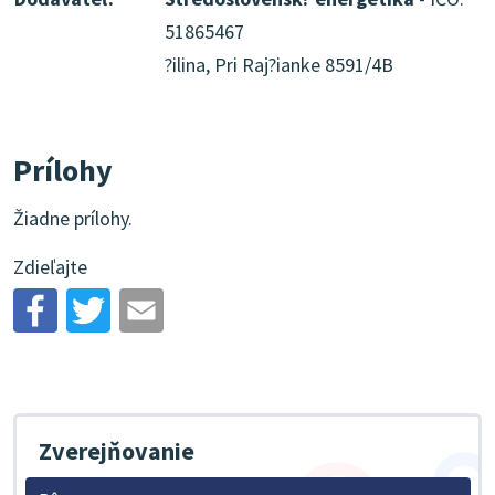
51865467
?ilina, Pri Raj?ianke 8591/4B
Prílohy
Žiadne prílohy.
Zdieľajte
Zverejňovanie