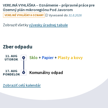
VEREJNÁ VYHLÁŠKA – Oznámenie – prípravné práce pre
Územný plán mikroregiónu Pod Javorom
Vyvesené do
31.8.2026
VEREJNÉ VYHLÁŠKY A OZNAMY
Zobraziť všetky
vývesky úradnej tabule
Zber odpadu
11. AUG
Sklo
+
Papier
+
Plasty a kovy
UTOROK
17. AUG
Komunálny odpad
PONDELOK
Zobraziť celý kalendár