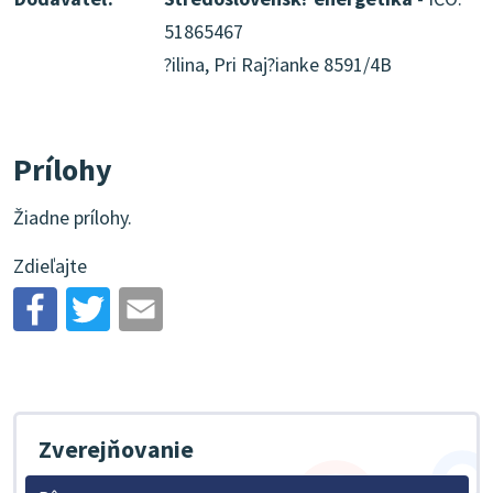
51865467
?ilina, Pri Raj?ianke 8591/4B
Prílohy
Žiadne prílohy.
Zdieľajte
Zverejňovanie