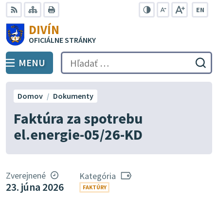
Preskočiť
EN
na
Swit
RSS
Mapa
Tlačiť
Zvýšiť
Zmenšiť
Zväčšiť
DIVÍN
lang
kontrast
veľkosť
veľkosť
obsah
OFICIÁLNE STRÁNKY
to
písma
písma
Engli
MENU
PREPNÚŤ
Hľadať:
Odo
vyh
for
Domov
Dokumenty
Faktúra za spotrebu
el.energie-05/26-KD
Zverejnené
Kategória
23. júna 2026
FAKTÚRY