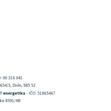
: 00 316 041
54/3, Divín, 985 52
? energetika
- IČO: 51865467
anke 8591/4B