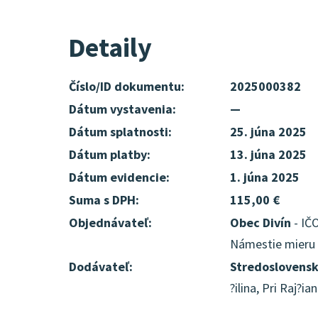
Detaily
Číslo/ID dokumentu:
2025000382
Dátum vystavenia:
—
Dátum splatnosti:
25. júna 2025
Dátum platby:
13. júna 2025
Dátum evidencie:
1. júna 2025
Suma s DPH:
115,00 €
Objednávateľ:
Obec Divín
- IČO
Námestie mieru 6
Dodávateľ:
Stredoslovensk
?ilina, Pri Raj?i