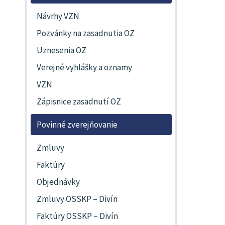
Návrhy VZN
Pozvánky na zasadnutia OZ
Uznesenia OZ
Verejné vyhlášky a oznamy
VZN
Zápisnice zasadnutí OZ
Povinné zverejňovanie
Zmluvy
Faktúry
Objednávky
Zmluvy OSSKP – Divín
Faktúry OSSKP – Divín