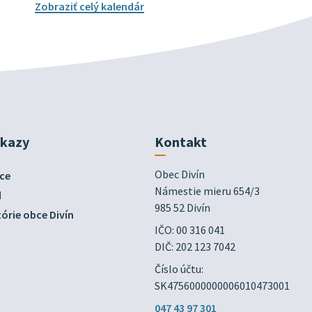
Zobraziť celý kalendár
dkazy
Kontakt
Obec Divín

ce
Námestie mieru 654/3

d
985 52 Divín
órie obce Divín
IČO: 00 316 041
DIČ: 202 123 7042
Číslo účtu:
SK4756000000006010473001
047 43 97 301