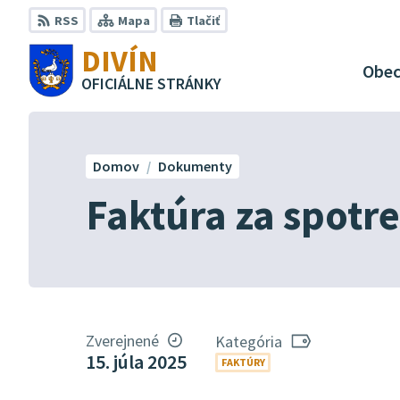
Preskočiť
RSS
Mapa
Tlačiť
na
DIVÍN
obsah
Obe
OFICIÁLNE STRÁNKY
Domov
Dokumenty
Faktúra za spotr
Zverejnené
Kategória
15. júla 2025
FAKTÚRY