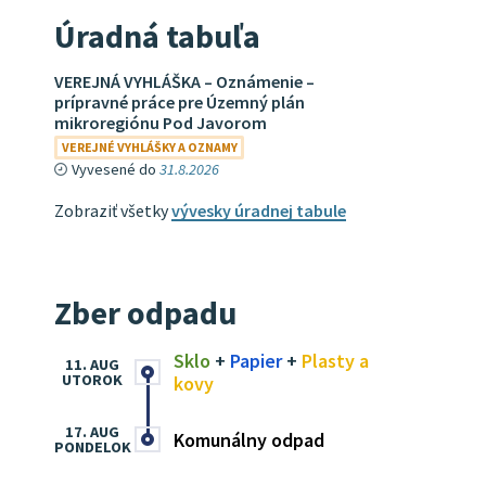
Úradná tabuľa
VEREJNÁ VYHLÁŠKA – Oznámenie –
prípravné práce pre Územný plán
mikroregiónu Pod Javorom
VEREJNÉ VYHLÁŠKY A OZNAMY
Vyvesené do
31.8.2026
Zobraziť všetky
vývesky úradnej tabule
Zber odpadu
Sklo
+
Papier
+
Plasty a
11. AUG
UTOROK
kovy
17. AUG
Komunálny odpad
PONDELOK