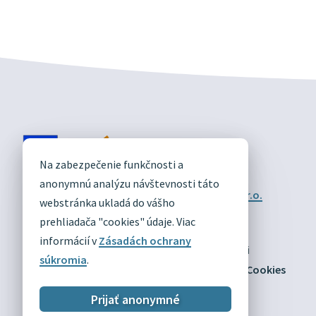
DIVÍN
Na zabezpečenie funkčnosti a
OFICIÁLNE STRÁNKY
anonymnú analýzu návštevnosti táto
Technický prevádzkovateľ:
Alphabet partner s.r.o.
webstránka ukladá do vášho
Správca obsahu:
Obec Divín
Posledná aktualizácia:
prehliadača "cookies" údaje. Viac
03.08.2026
informácií v
Zásadách ochrany
Odber RSS
Mapa
Vyhlásenie o prístupnosti
súkromia
.
Zásady ochrany osobných údajov
Nastaviť Cookies
Prijať anonymné