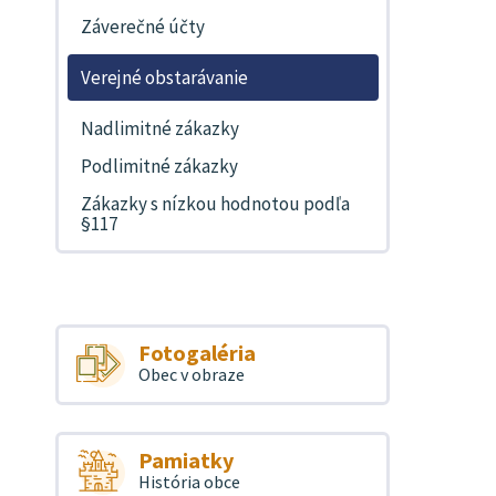
Záverečné účty
Verejné obstarávanie
Nadlimitné zákazky
Podlimitné zákazky
Zákazky s nízkou hodnotou podľa
§117
Fotogaléria
Obec v obraze
Pamiatky
História obce