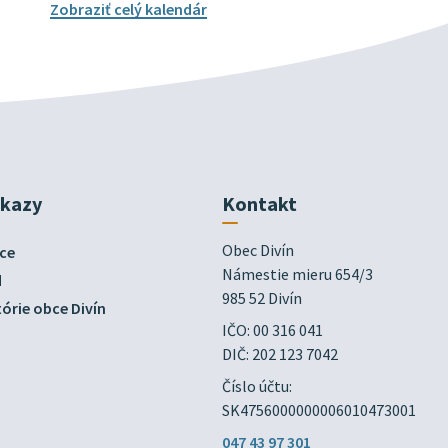
Zobraziť celý kalendár
dkazy
Kontakt
Obec Divín

ce
Námestie mieru 654/3

d
985 52 Divín
órie obce Divín
IČO: 00 316 041
DIČ: 202 123 7042
Číslo účtu:
SK4756000000006010473001
047 43 97 301