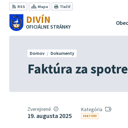
Preskočiť
RSS
Mapa
Tlačiť
na
DIVÍN
obsah
Obe
OFICIÁLNE STRÁNKY
Domov
Dokumenty
Faktúra za spotr
Zverejnené
Kategória
19. augusta 2025
FAKTÚRY