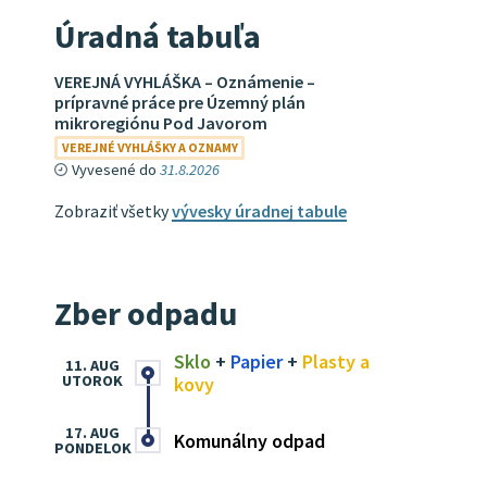
Úradná tabuľa
VEREJNÁ VYHLÁŠKA – Oznámenie –
prípravné práce pre Územný plán
mikroregiónu Pod Javorom
VEREJNÉ VYHLÁŠKY A OZNAMY
Vyvesené do
31.8.2026
Zobraziť všetky
vývesky úradnej tabule
Zber odpadu
Sklo
+
Papier
+
Plasty a
11. AUG
UTOROK
kovy
17. AUG
Komunálny odpad
PONDELOK