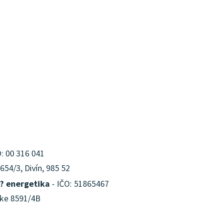
: 00 316 041
54/3, Divín, 985 52
? energetika
- IČO: 51865467
anke 8591/4B