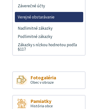
Záverečné účty
Verejné obstarávanie
Nadlimitné zákazky
Podlimitné zákazky
Zákazky s nízkou hodnotou podľa
§117
Fotogaléria
Obec v obraze
Pamiatky
História obce