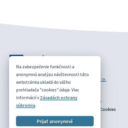
DIVÍN
Na zabezpečenie funkčnosti a
OFICIÁLNE STRÁNKY
anonymnú analýzu návštevnosti táto
Technický prevádzkovateľ:
Alphabet partner s.r.o.
webstránka ukladá do vášho
Správca obsahu:
Obec Divín
Posledná aktualizácia:
prehliadača "cookies" údaje. Viac
03.08.2026
informácií v
Zásadách ochrany
Odber RSS
Mapa
Vyhlásenie o prístupnosti
súkromia
.
Zásady ochrany osobných údajov
Nastaviť Cookies
Prijať anonymné