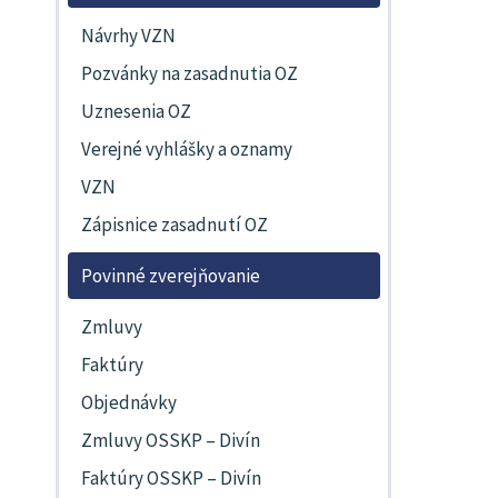
Návrhy VZN
Pozvánky na zasadnutia OZ
Uznesenia OZ
Verejné vyhlášky a oznamy
VZN
Zápisnice zasadnutí OZ
Povinné zverejňovanie
Zmluvy
Faktúry
Objednávky
Zmluvy OSSKP – Divín
Faktúry OSSKP – Divín