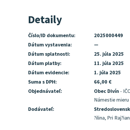
Detaily
Číslo/ID dokumentu:
2025000449
Dátum vystavenia:
—
Dátum splatnosti:
25. júla 2025
Dátum platby:
11. júla 2025
Dátum evidencie:
1. júla 2025
Suma s DPH:
66,00 €
Objednávateľ:
Obec Divín
- IČO
Námestie mieru 6
Dodávateľ:
Stredoslovensk
?ilina, Pri Raj?i