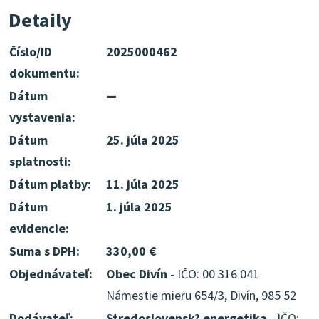
Detaily
Číslo/ID
2025000462
dokumentu:
Dátum
—
vystavenia:
Dátum
25. júla 2025
splatnosti:
Dátum platby:
11. júla 2025
Dátum
1. júla 2025
evidencie:
Suma s DPH:
330,00 €
Objednávateľ:
Obec Divín
- IČO: 00 316 041
Námestie mieru 654/3, Divín, 985 52
Dodávateľ:
Stredoslovensk? energetika
- IČO: