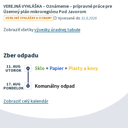
VEREJNÁ VYHLÁŠKA – Oznámenie – prípravné práce pre
Územný plán mikroregiónu Pod Javorom
Vyvesené do
31.8.2026
VEREJNÉ VYHLÁŠKY A OZNAMY
Zobraziť všetky
vývesky úradnej tabule
Zber odpadu
11. AUG
Sklo
+
Papier
+
Plasty a kovy
UTOROK
17. AUG
Komunálny odpad
PONDELOK
Zobraziť celý kalendár