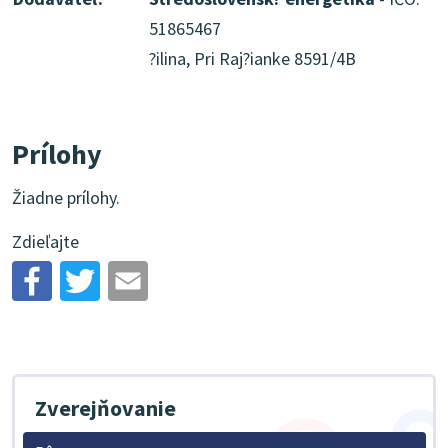
51865467
?ilina, Pri Raj?ianke 8591/4B
Prílohy
Žiadne prílohy.
Zdieľajte
Zverejňovanie