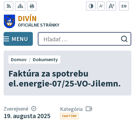
Preskočiť
EN
na
Swit
RSS
Mapa
Tlačiť
Zvýšiť
Zmenšiť
Zväčšiť
DIVÍN
lang
kontrast
veľkosť
veľkosť
obsah
OFICIÁLNE STRÁNKY
to
písma
písma
Engli
MENU
PREPNÚŤ
Hľadať:
Odo
vyh
for
Domov
Dokumenty
Faktúra za spotrebu
el.energie-07/25-VO-Jilemn.
Zverejnené
Kategória
19. augusta 2025
FAKTÚRY