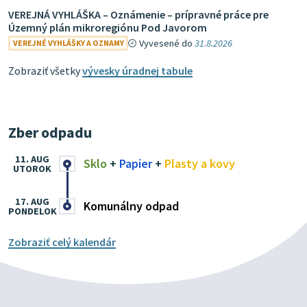
VEREJNÁ VYHLÁŠKA – Oznámenie – prípravné práce pre
Územný plán mikroregiónu Pod Javorom
Vyvesené do
31.8.2026
VEREJNÉ VYHLÁŠKY A OZNAMY
Zobraziť všetky
vývesky úradnej tabule
Zber odpadu
11. AUG
Sklo
+
Papier
+
Plasty a kovy
UTOROK
17. AUG
Komunálny odpad
PONDELOK
Zobraziť celý kalendár