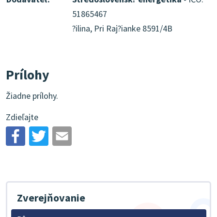
51865467
?ilina, Pri Raj?ianke 8591/4B
Prílohy
Žiadne prílohy.
Zdieľajte
Zverejňovanie