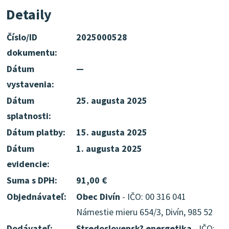
Detaily
Číslo/ID
2025000528
dokumentu:
Dátum
—
vystavenia:
Dátum
25. augusta 2025
splatnosti:
Dátum platby:
15. augusta 2025
Dátum
1. augusta 2025
evidencie:
Suma s DPH:
91,00 €
Objednávateľ:
Obec Divín
- IČO: 00 316 041
Námestie mieru 654/3, Divín, 985 52
Dodávateľ:
Stredoslovensk? energetika
- IČO: