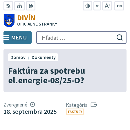
Preskočiť
EN
na
Swit
RSS
Mapa
Tlačiť
Zvýšiť
Zmenšiť
Zväčšiť
DIVÍN
lang
kontrast
veľkosť
veľkosť
obsah
OFICIÁLNE STRÁNKY
to
písma
písma
Engli
MENU
PREPNÚŤ
Hľadať:
Odo
vyh
for
Domov
Dokumenty
Faktúra za spotrebu
el.energie-08/25-O?
Zverejnené
Kategória
18. septembra 2025
FAKTÚRY