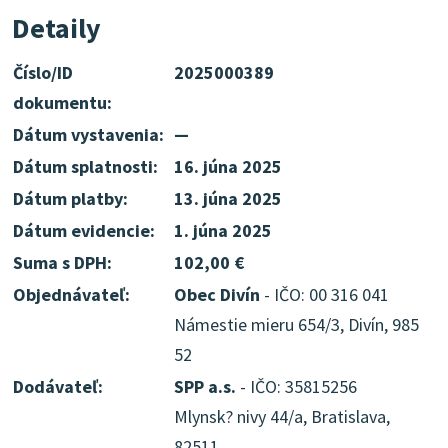
Detaily
Číslo/ID
2025000389
dokumentu:
Dátum vystavenia:
—
Dátum splatnosti:
16. júna 2025
Dátum platby:
13. júna 2025
Dátum evidencie:
1. júna 2025
Suma s DPH:
102,00 €
Objednávateľ:
Obec Divín
- IČO: 00 316 041
Námestie mieru 654/3, Divín, 985
52
Dodávateľ:
SPP a.s.
- IČO: 35815256
Mlynsk? nivy 44/a, Bratislava,
82511