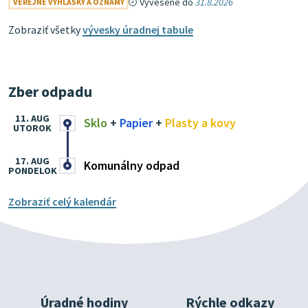
Vyvesené do
31.8.2026
VEREJNÉ VYHLÁŠKY A OZNAMY
Zobraziť všetky
vývesky úradnej tabule
Zber odpadu
11. AUG
Sklo
+
Papier
+
Plasty a kovy
UTOROK
17. AUG
Komunálny odpad
PONDELOK
Zobraziť celý kalendár
Úradné hodiny
Rýchle odkazy