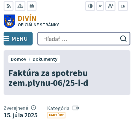
Preskočiť
EN
na
Swit
RSS
Mapa
Tlačiť
Zvýšiť
Zmenšiť
Zväčšiť
DIVÍN
lang
kontrast
veľkosť
veľkosť
obsah
OFICIÁLNE STRÁNKY
to
písma
písma
Engli
MENU
PREPNÚŤ
Hľadať:
Odo
vyh
for
Domov
Dokumenty
Faktúra za spotrebu
zem.plynu-06/25-i-d
Zverejnené
Kategória
15. júla 2025
FAKTÚRY