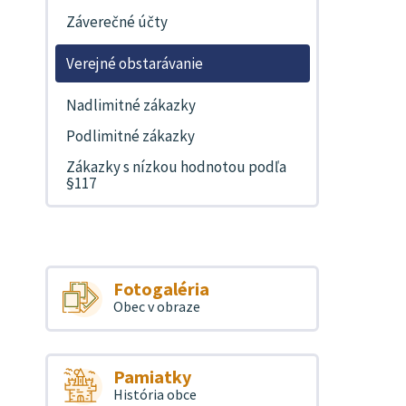
Záverečné účty
Verejné obstarávanie
Nadlimitné zákazky
Podlimitné zákazky
Zákazky s nízkou hodnotou podľa
§117
Fotogaléria
Obec v obraze
Pamiatky
História obce