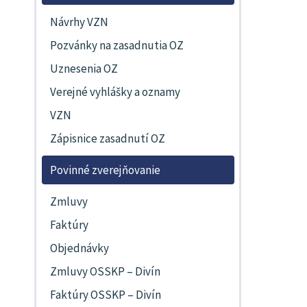
Návrhy VZN
Pozvánky na zasadnutia OZ
Uznesenia OZ
Verejné vyhlášky a oznamy
VZN
Zápisnice zasadnutí OZ
Povinné zverejňovanie
Zmluvy
Faktúry
Objednávky
Zmluvy OSSKP – Divín
Faktúry OSSKP – Divín