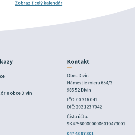
Zobraziť celý kalendár
dkazy
Kontakt
Obec Divín

ce
Námestie mieru 654/3

d
985 52 Divín
órie obce Divín
IČO: 00 316 041
DIČ: 202 123 7042
Číslo účtu:
SK4756000000006010473001
047 43 97 301