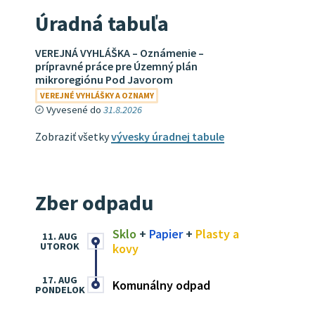
Úradná tabuľa
VEREJNÁ VYHLÁŠKA – Oznámenie –
prípravné práce pre Územný plán
mikroregiónu Pod Javorom
VEREJNÉ VYHLÁŠKY A OZNAMY
Vyvesené do
31.8.2026
Zobraziť všetky
vývesky úradnej tabule
Zber odpadu
Sklo
+
Papier
+
Plasty a
11. AUG
UTOROK
kovy
17. AUG
Komunálny odpad
PONDELOK