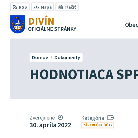
Preskočiť
RSS
Mapa
Tlačiť
na
DIVÍN
obsah
Obe
OFICIÁLNE STRÁNKY
Domov
Dokumenty
HODNOTIACA SP
Zverejnené
Kategória
30. apríla 2022
ZÁVEREČNÉ ÚČTY