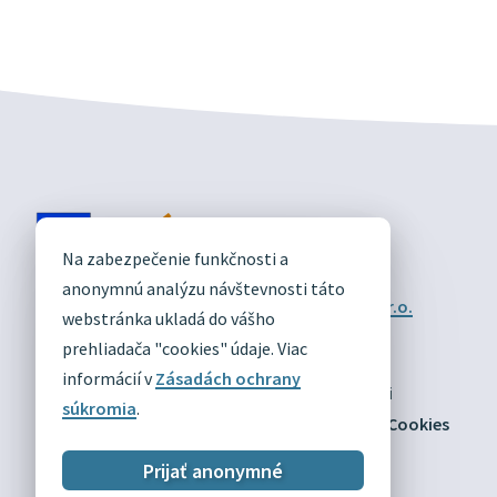
DIVÍN
Na zabezpečenie funkčnosti a
OFICIÁLNE STRÁNKY
anonymnú analýzu návštevnosti táto
Technický prevádzkovateľ:
Alphabet partner s.r.o.
webstránka ukladá do vášho
Správca obsahu:
Obec Divín
Posledná aktualizácia:
prehliadača "cookies" údaje. Viac
03.08.2026
informácií v
Zásadách ochrany
Odber RSS
Mapa
Vyhlásenie o prístupnosti
súkromia
.
Zásady ochrany osobných údajov
Nastaviť Cookies
Prijať anonymné