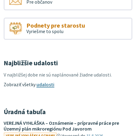
Pre občanov
Podnety pre starostu
Vyriešme to spolu
Najbližšie udalosti
V najbližšej dobe nie sú naplánované žiadne udalosti.
Zobraziť všetky
udalosti
Úradná tabuľa
VEREJNÁ VYHLÁŠKA – Oznámenie – prípravné práce pre
Územný plán mikroregiónu Pod Javorom
Vyvesené do
31.8.2026
VEREJNÉ VYHLÁŠKY A OZNAMY