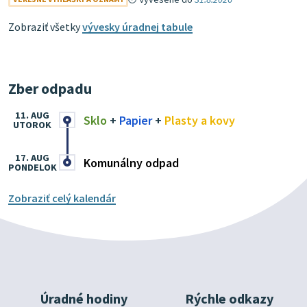
Zobraziť všetky
vývesky úradnej tabule
Zber odpadu
11. AUG
Sklo
+
Papier
+
Plasty a kovy
UTOROK
17. AUG
Komunálny odpad
PONDELOK
Zobraziť celý kalendár
Úradné hodiny
Rýchle odkazy