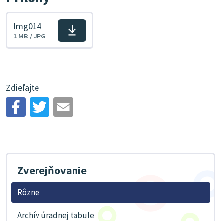
Img014
Stiahnuť
1 MB / JPG
súbor
Zdieľajte
Zverejňovanie
Rôzne
Archív úradnej tabule