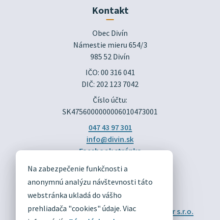
Kontakt
Obec Divín

Námestie mieru 654/3

985 52 Divín
IČO: 00 316 041
DIČ: 202 123 7042
Číslo účtu:
SK4756000000006010473001
047 43 97 301
info@divin.sk
Facebook stránka
Na zabezpečenie funkčnosti a
DIVÍN
anonymnú analýzu návštevnosti táto
OFICIÁLNE STRÁNKY
webstránka ukladá do vášho
prehliadača "cookies" údaje. Viac
Technický prevádzkovateľ:
Alphabet partner s.r.o.