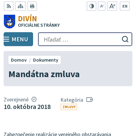
Preskočiť
EN
na
Swit
RSS
Mapa
Tlačiť
Zvýšiť
Zmenšiť
Zväčšiť
DIVÍN
lang
kontrast
veľkosť
veľkosť
obsah
OFICIÁLNE STRÁNKY
to
písma
písma
Engli
MENU
PREPNÚŤ
Hľadať:
Odo
vyh
for
Domov
Dokumenty
Mandátna zmluva
Zverejnené
Kategória
10. októbra 2018
ZMLUVY
Zabezpečenie realizácie verejného obstarávania