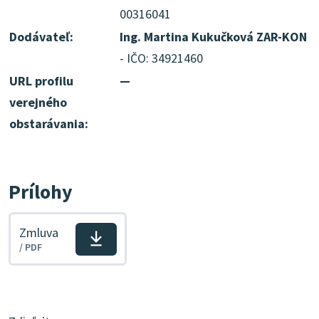
00316041
Dodávateľ:
Ing. Martina Kukučková ZAR-KON
- IČO: 34921460
URL profilu
—
verejného
obstarávania:
Prílohy
Zmluva
Stiahnuť
/ PDF
súbor