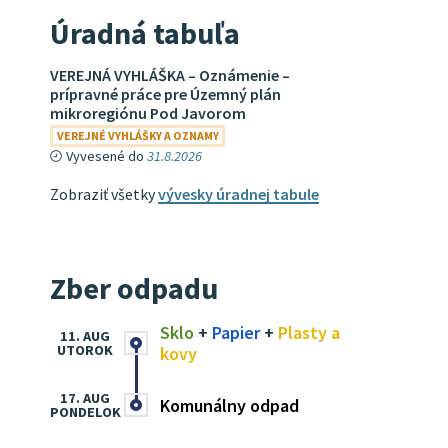
Úradná tabuľa
VEREJNÁ VYHLÁŠKA – Oznámenie –
prípravné práce pre Územný plán
mikroregiónu Pod Javorom
VEREJNÉ VYHLÁŠKY A OZNAMY
Vyvesené do
31.8.2026
Zobraziť všetky
vývesky úradnej tabule
Zber odpadu
Sklo
+
Papier
+
Plasty a
11. AUG
UTOROK
kovy
17. AUG
Komunálny odpad
PONDELOK