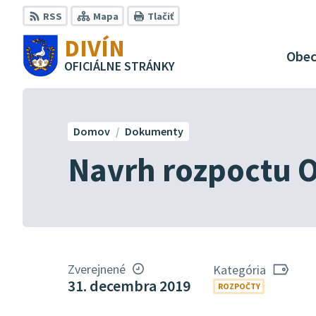
Preskočiť
RSS
Mapa
Tlačiť
na
DIVÍN
obsah
Obe
OFICIÁLNE STRÁNKY
Domov
Dokumenty
Navrh rozpoctu O
Zverejnené
Kategória
31. decembra 2019
ROZPOČTY