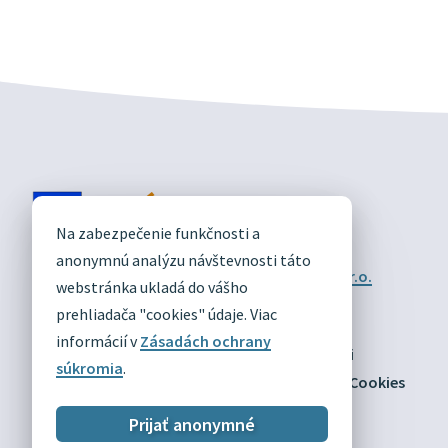
DIVÍN
Na zabezpečenie funkčnosti a
OFICIÁLNE STRÁNKY
anonymnú analýzu návštevnosti táto
Technický prevádzkovateľ:
Alphabet partner s.r.o.
webstránka ukladá do vášho
Správca obsahu:
Obec Divín
Posledná aktualizácia:
prehliadača "cookies" údaje. Viac
03.08.2026
informácií v
Zásadách ochrany
Odber RSS
Mapa
Vyhlásenie o prístupnosti
súkromia
.
Zásady ochrany osobných údajov
Nastaviť Cookies
Prijať anonymné