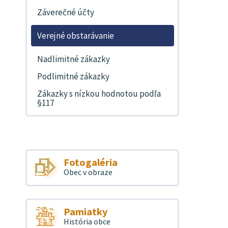
Záverečné účty
Verejné obstarávanie
Nadlimitné zákazky
Podlimitné zákazky
Zákazky s nízkou hodnotou podľa
§117
Fotogaléria
Obec v obraze
Pamiatky
História obce