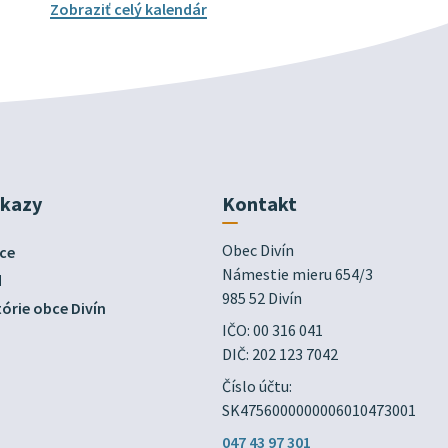
Zobraziť celý kalendár
dkazy
Kontakt
Obec Divín

ce
Námestie mieru 654/3

d
985 52 Divín
órie obce Divín
IČO: 00 316 041
DIČ: 202 123 7042
Číslo účtu:
SK4756000000006010473001
047 43 97 301