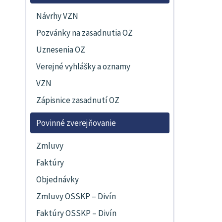
Návrhy VZN
Pozvánky na zasadnutia OZ
Uznesenia OZ
Verejné vyhlášky a oznamy
VZN
Zápisnice zasadnutí OZ
Povinné zverejňovanie
Zmluvy
Faktúry
Objednávky
Zmluvy OSSKP – Divín
Faktúry OSSKP – Divín