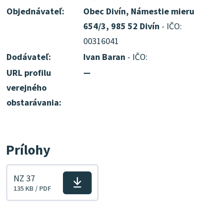
Objednávateľ:
Obec Divín, Námestie mieru
654/3, 985 52 Divín
- IČO:
00316041
Dodávateľ:
Ivan Baran
- IČO:
URL profilu
—
verejného
obstarávania:
Prílohy
NZ 37
Stiahnuť
135 KB / PDF
súbor