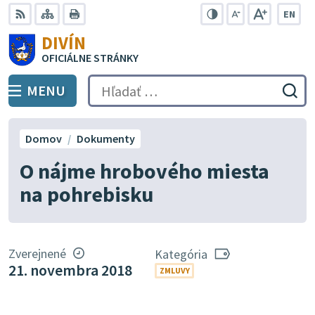
Preskočiť
EN
na
Swit
RSS
Mapa
Tlačiť
Zvýšiť
Zmenšiť
Zväčšiť
DIVÍN
lang
kontrast
veľkosť
veľkosť
obsah
OFICIÁLNE STRÁNKY
to
písma
písma
Engli
MENU
PREPNÚŤ
Hľadať:
Odo
vyh
for
Domov
Dokumenty
O nájme hrobového miesta
na pohrebisku
Zverejnené
Kategória
21. novembra 2018
ZMLUVY