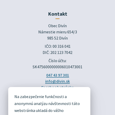
Kontakt
Obec Divín

Námestie mieru 654/3

985 52 Divín
IČO: 00 316 041
DIČ: 202 123 7042
Číslo účtu:
SK4756000000006010473001
047 43 97 301
info@divin.sk
Facebook stránka
Na zabezpečenie funkčnosti a
DIVÍN
anonymnú analýzu návštevnosti táto
OFICIÁLNE STRÁNKY
webstránka ukladá do vášho