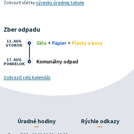
Zobraziť všetky
vývesky úradnej tabule
Zber odpadu
11. AUG
Sklo
+
Papier
+
Plasty a kovy
UTOROK
17. AUG
Komunálny odpad
PONDELOK
Zobraziť celý kalendár
Úradné hodiny
Rýchle odkazy