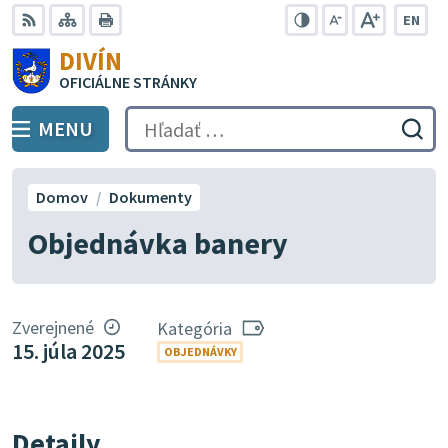
Preskočiť
EN
na
Swit
RSS
Mapa
Tlačiť
Zvýšiť
Zmenšiť
Zväčšiť
DIVÍN
lang
kontrast
veľkosť
veľkosť
obsah
OFICIÁLNE STRÁNKY
to
písma
písma
Engli
MENU
PREPNÚŤ
Hľadať:
Odo
vyh
for
Domov
Dokumenty
Objednávka banery
Zverejnené
Kategória
15. júla 2025
OBJEDNÁVKY
Detaily