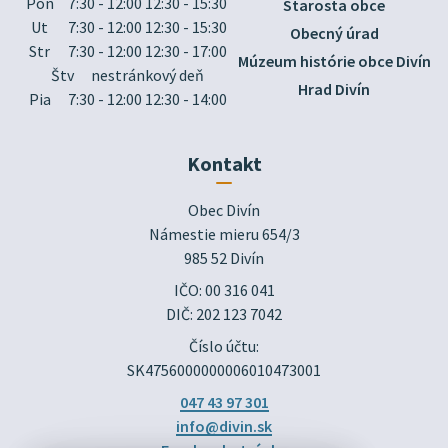
Pon
7:30 - 12:00 12:30 - 15:30
Starosta obce
Ut
7:30 - 12:00 12:30 - 15:30
Obecný úrad
Str
7:30 - 12:00 12:30 - 17:00
Múzeum histórie obce Divín
Štv
nestránkový deň
Hrad Divín
Pia
7:30 - 12:00 12:30 - 14:00
Kontakt
Obec Divín

Námestie mieru 654/3

985 52 Divín
IČO: 00 316 041
DIČ: 202 123 7042
Číslo účtu:
SK4756000000006010473001
047 43 97 301
info@divin.sk