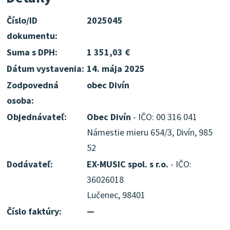
Číslo/ID
2025045
dokumentu:
Suma s DPH:
1 351,03 €
Dátum vystavenia:
14. mája 2025
Zodpovedná
obec Divín
osoba:
Objednávateľ:
Obec Divín
- IČO: 00 316 041
Námestie mieru 654/3, Divín, 985
52
Dodávateľ:
EX-MUSIC spol. s r.o.
- IČO:
36026018
Lučenec, 98401
Číslo faktúry:
—