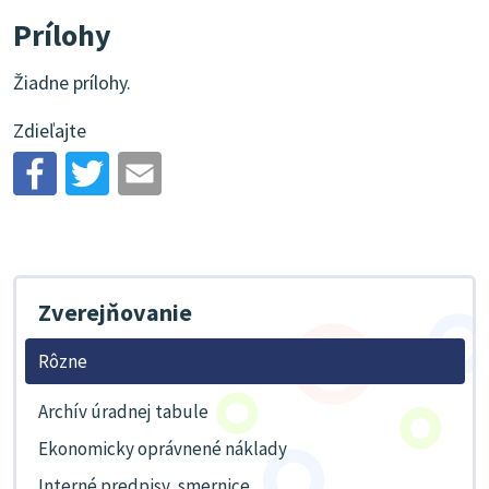
Prílohy
Žiadne prílohy.
Zdieľajte
Zverejňovanie
Rôzne
Archív úradnej tabule
Ekonomicky oprávnené náklady
Interné predpisy, smernice