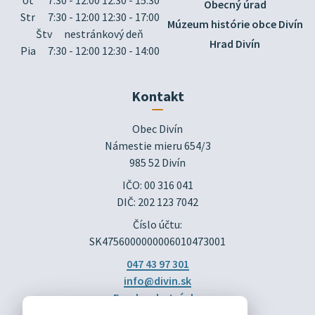
Obecný úrad
Str
7:30 - 12:00 12:30 - 17:00
Múzeum histórie obce Divín
Štv
nestránkový deň
Hrad Divín
Pia
7:30 - 12:00 12:30 - 14:00
Kontakt
Obec Divín

Námestie mieru 654/3

985 52 Divín
IČO: 00 316 041
DIČ: 202 123 7042
Číslo účtu:
SK4756000000006010473001
047 43 97 301
info@divin.sk
Facebook stránka