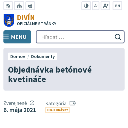
Preskočiť
EN
na
Swit
RSS
Mapa
Tlačiť
Zvýšiť
Zmenšiť
Zväčšiť
DIVÍN
lang
kontrast
veľkosť
veľkosť
obsah
OFICIÁLNE STRÁNKY
to
písma
písma
Engli
MENU
PREPNÚŤ
Hľadať:
Odo
vyh
for
Domov
Dokumenty
Objednávka betónové
kvetináče
Zverejnené
Kategória
6. mája 2021
OBJEDNÁVKY