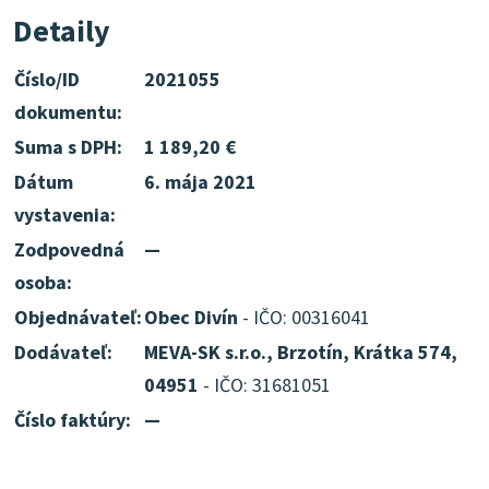
Detaily
Číslo/ID
2021055
dokumentu:
Suma s DPH:
1 189,20 €
Dátum
6. mája 2021
vystavenia:
Zodpovedná
—
osoba:
Objednávateľ:
Obec Divín
- IČO: 00316041
Dodávateľ:
MEVA-SK s.r.o., Brzotín, Krátka 574,
04951
- IČO: 31681051
Číslo faktúry:
—