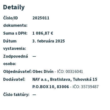
Detaily
Číslo/ID
2025011
dokumentu:
Suma s DPH:
1 086,87 €
Dátum
3. februára 2025
vystavenia:
Zodpovedná
—
osoba:
Objednávateľ:
Obec Divín
- IČO: 00316041
Dodávateľ:
NAY a.s., Bratislava, Tuhovská 15
P.O.BOX 10, 83006
- IČO: 35739487
Číslo faktúry:
—