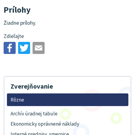
Prílohy
Žiadne prílohy.
Zdieľajte
Zverejňovanie
Rôzne
Archív úradnej tabule
Ekonomicky oprávnené náklady
Interné predpisy, smernice