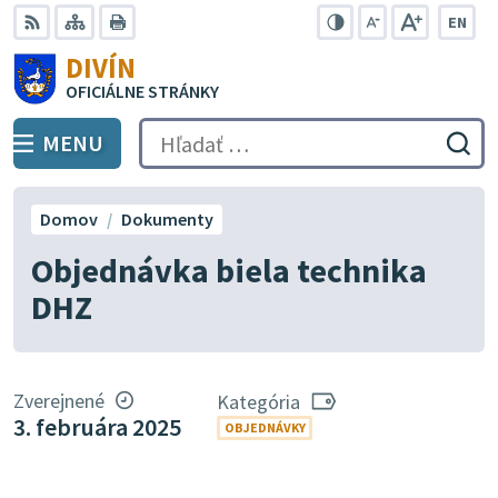
Preskočiť
EN
na
Swit
RSS
Mapa
Tlačiť
Zvýšiť
Zmenšiť
Zväčšiť
DIVÍN
lang
kontrast
veľkosť
veľkosť
obsah
OFICIÁLNE STRÁNKY
to
písma
písma
Engli
MENU
PREPNÚŤ
Hľadať:
Odo
vyh
for
Domov
Dokumenty
Objednávka biela technika
DHZ
Zverejnené
Kategória
3. februára 2025
OBJEDNÁVKY