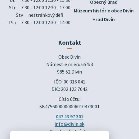
Obecný úrad
Str
7:30 - 12:00 12:30 - 17:00
Múzeum histórie obce Divín
Štv
nestránkový deň
Hrad Divín
Pia
7:30 - 12:00 12:30 - 14:00
Kontakt
Obec Divín

Námestie mieru 654/3

985 52 Divín
IČO: 00 316 041
DIČ: 202 123 7042
Číslo účtu:
SK4756000000006010473001
047 43 97 301
info@divin.sk
Facebook stránka