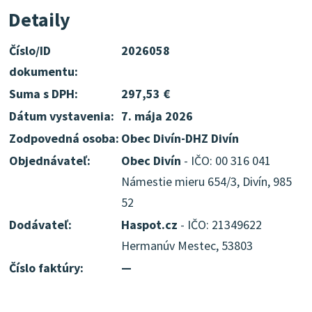
Detaily
Číslo/ID
2026058
dokumentu:
Suma s DPH:
297,53 €
Dátum vystavenia:
7. mája 2026
Zodpovedná osoba:
Obec Divín-DHZ Divín
Objednávateľ:
Obec Divín
- IČO: 00 316 041
Námestie mieru 654/3, Divín, 985
52
Dodávateľ:
Haspot.cz
- IČO: 21349622
Hermanúv Mestec, 53803
Číslo faktúry:
—