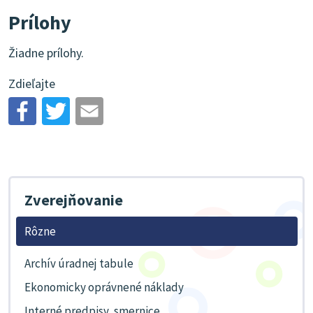
Prílohy
Žiadne prílohy.
Zdieľajte
Zverejňovanie
Rôzne
Archív úradnej tabule
Ekonomicky oprávnené náklady
Interné predpisy, smernice