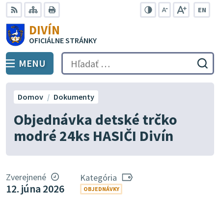
Preskočiť
EN
na
Swit
RSS
Mapa
Tlačiť
Zvýšiť
Zmenšiť
Zväčšiť
DIVÍN
lang
kontrast
veľkosť
veľkosť
obsah
OFICIÁLNE STRÁNKY
to
písma
písma
Engli
MENU
PREPNÚŤ
Hľadať:
Odo
vyh
for
Domov
Dokumenty
Objednávka detské trčko
modré 24ks HASIČI Divín
Zverejnené
Kategória
12. júna 2026
OBJEDNÁVKY