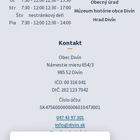
Obecný úrad
Str
7:30 - 12:00 12:30 - 17:00
Múzeum histórie obce Divín
Štv
nestránkový deň
Hrad Divín
Pia
7:30 - 12:00 12:30 - 14:00
Kontakt
Obec Divín

Námestie mieru 654/3

985 52 Divín
IČO: 00 316 041
DIČ: 202 123 7042
Číslo účtu:
SK4756000000006010473001
047 43 97 301
info@divin.sk
Facebook stránka