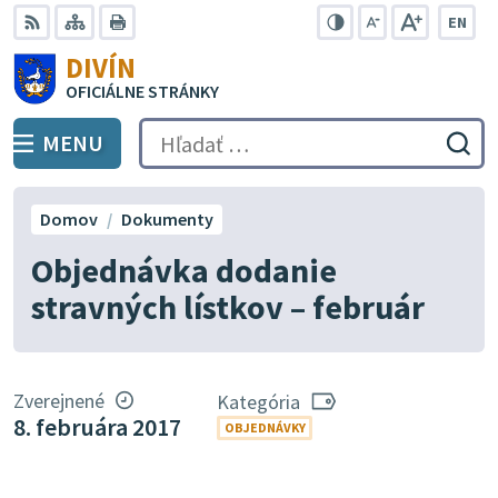
Preskočiť
EN
na
Swit
RSS
Mapa
Tlačiť
Zvýšiť
Zmenšiť
Zväčšiť
DIVÍN
lang
kontrast
veľkosť
veľkosť
obsah
OFICIÁLNE STRÁNKY
to
písma
písma
Engli
MENU
PREPNÚŤ
Hľadať:
Odo
vyh
for
Domov
Dokumenty
Objednávka dodanie
stravných lístkov – február
Zverejnené
Kategória
8. februára 2017
OBJEDNÁVKY