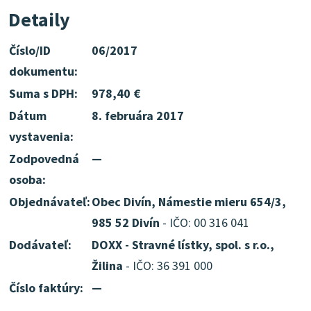
Detaily
Číslo/ID
06/2017
dokumentu:
Suma s DPH:
978,40 €
Dátum
8. februára 2017
vystavenia:
Zodpovedná
—
osoba:
Objednávateľ:
Obec Divín, Námestie mieru 654/3,
985 52 Divín
- IČO: 00 316 041
Dodávateľ:
DOXX - Stravné lístky, spol. s r.o.,
Žilina
- IČO: 36 391 000
Číslo faktúry:
—