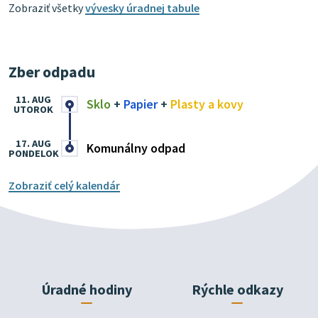
Zobraziť všetky
vývesky úradnej tabule
Zber odpadu
11. AUG
Sklo
+
Papier
+
Plasty a kovy
UTOROK
17. AUG
Komunálny odpad
PONDELOK
Zobraziť celý kalendár
Úradné hodiny
Rýchle odkazy