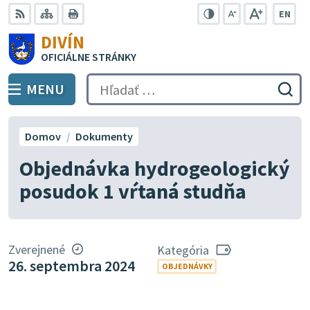
Preskočiť
EN
na
Swit
RSS
Mapa
Tlačiť
Zvýšiť
Zmenšiť
Zväčšiť
DIVÍN
lang
kontrast
veľkosť
veľkosť
obsah
OFICIÁLNE STRÁNKY
to
písma
písma
Engli
MENU
PREPNÚŤ
Hľadať:
Odo
vyh
for
Domov
Dokumenty
Objednávka hydrogeologický
posudok 1 vŕtaná studňa
Zverejnené
Kategória
26. septembra 2024
OBJEDNÁVKY