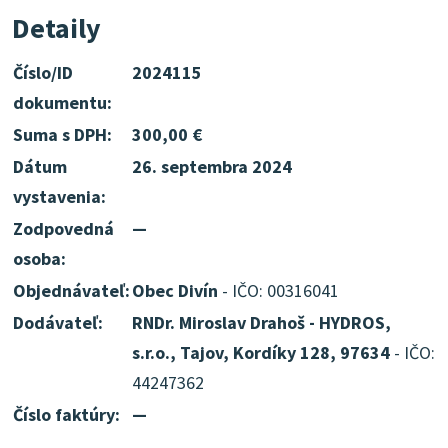
Detaily
Číslo/ID
2024115
dokumentu:
Suma s DPH:
300,00 €
Dátum
26. septembra 2024
vystavenia:
Zodpovedná
—
osoba:
Objednávateľ:
Obec Divín
- IČO: 00316041
Dodávateľ:
RNDr. Miroslav Drahoš - HYDROS,
s.r.o., Tajov, Kordíky 128, 97634
- IČO:
44247362
Číslo faktúry:
—