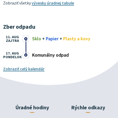
Zobraziť všetky
vývesky úradnej tabule
Zber odpadu
11. AUG
Sklo
+
Papier
+
Plasty a kovy
ZAJTRA
17. AUG
Komunálny odpad
PONDELOK
Zobraziť celý kalendár
Úradné hodiny
Rýchle odkazy