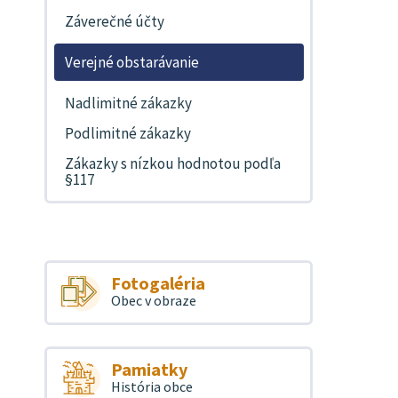
Záverečné účty
Verejné obstarávanie
Nadlimitné zákazky
Podlimitné zákazky
Zákazky s nízkou hodnotou podľa
§117
Fotogaléria
Obec v obraze
Pamiatky
História obce