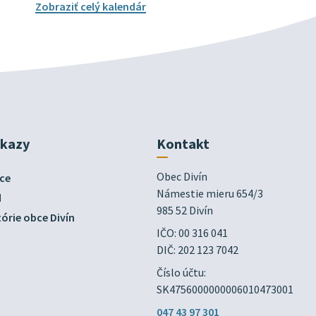
Zobraziť celý kalendár
dkazy
Kontakt
Obec Divín

ce
Námestie mieru 654/3

d
985 52 Divín
órie obce Divín
IČO: 00 316 041
DIČ: 202 123 7042
Číslo účtu:
SK4756000000006010473001
047 43 97 301