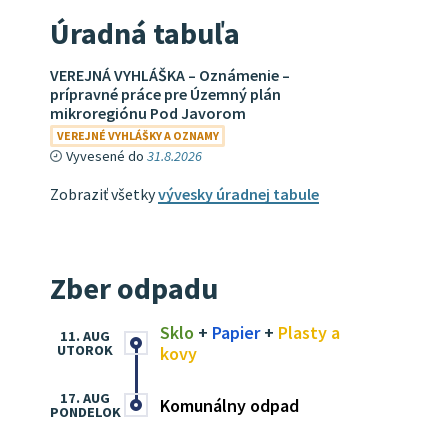
Úradná tabuľa
VEREJNÁ VYHLÁŠKA – Oznámenie –
prípravné práce pre Územný plán
mikroregiónu Pod Javorom
VEREJNÉ VYHLÁŠKY A OZNAMY
Vyvesené do
31.8.2026
Zobraziť všetky
vývesky úradnej tabule
Zber odpadu
Sklo
+
Papier
+
Plasty a
11. AUG
UTOROK
kovy
17. AUG
Komunálny odpad
PONDELOK