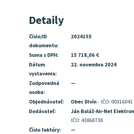
Detaily
Číslo/ID
2024155
dokumentu:
Suma s DPH:
15 718,06 €
Dátum
22. novembra 2024
vystavenia:
Zodpovedná
—
osoba:
Objednávateľ:
Obec Divín
- IČO: 00316041
Dodávateľ:
Ján Baláž-Air-Net Elektro
IČO: 43868738
Číslo faktúry:
—