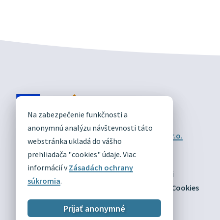
DIVÍN
Na zabezpečenie funkčnosti a
OFICIÁLNE STRÁNKY
anonymnú analýzu návštevnosti táto
Technický prevádzkovateľ:
Alphabet partner s.r.o.
webstránka ukladá do vášho
Správca obsahu:
Obec Divín
Posledná aktualizácia:
prehliadača "cookies" údaje. Viac
03.08.2026
informácií v
Zásadách ochrany
Odber RSS
Mapa
Vyhlásenie o prístupnosti
súkromia
.
Zásady ochrany osobných údajov
Nastaviť Cookies
Prijať anonymné