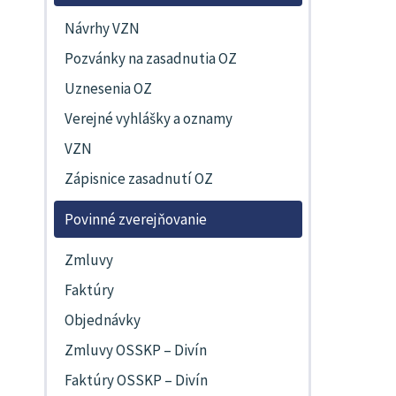
Návrhy VZN
Pozvánky na zasadnutia OZ
Uznesenia OZ
Verejné vyhlášky a oznamy
VZN
Zápisnice zasadnutí OZ
Povinné zverejňovanie
Zmluvy
Faktúry
Objednávky
Zmluvy OSSKP – Divín
Faktúry OSSKP – Divín