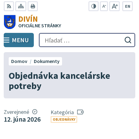
Preskočiť
EN
na
Swit
RSS
Mapa
Tlačiť
Zvýšiť
Zmenšiť
Zväčšiť
DIVÍN
lang
kontrast
veľkosť
veľkosť
obsah
OFICIÁLNE STRÁNKY
to
písma
písma
Engli
MENU
PREPNÚŤ
Hľadať:
Odo
vyh
for
Domov
Dokumenty
Objednávka kancelárske
potreby
Zverejnené
Kategória
12. júna 2026
OBJEDNÁVKY