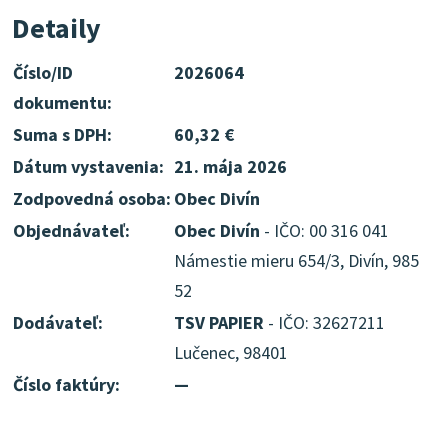
Detaily
Číslo/ID
2026064
dokumentu:
Suma s DPH:
60,32 €
Dátum vystavenia:
21. mája 2026
Zodpovedná osoba:
Obec Divín
Objednávateľ:
Obec Divín
- IČO: 00 316 041
Námestie mieru 654/3, Divín, 985
52
Dodávateľ:
TSV PAPIER
- IČO: 32627211
Lučenec, 98401
Číslo faktúry:
—