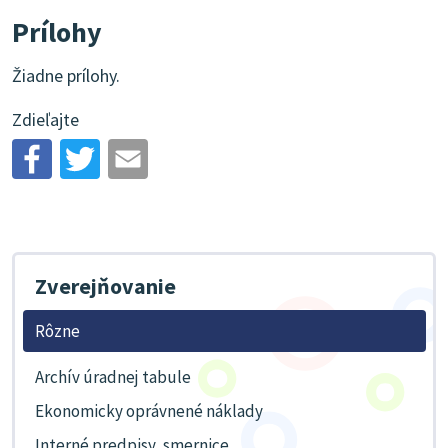
Prílohy
Žiadne prílohy.
Zdieľajte
Zverejňovanie
Rôzne
Archív úradnej tabule
Ekonomicky oprávnené náklady
Interné predpisy, smernice