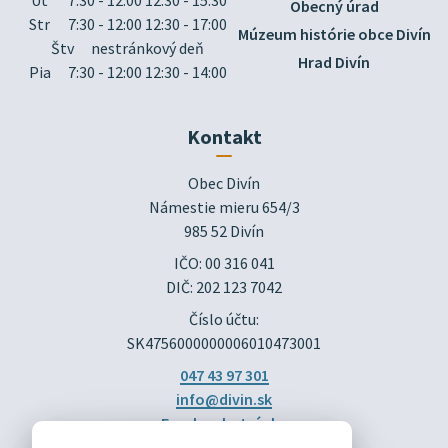
Obecný úrad
Str
7:30 - 12:00 12:30 - 17:00
Múzeum histórie obce Divín
Štv
nestránkový deň
Hrad Divín
Pia
7:30 - 12:00 12:30 - 14:00
Kontakt
Obec Divín

Námestie mieru 654/3

985 52 Divín
IČO: 00 316 041
DIČ: 202 123 7042
Číslo účtu:
SK4756000000006010473001
047 43 97 301
info@divin.sk
Facebook stránka