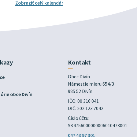
Zobraziť celý kalendár
dkazy
Kontakt
Obec Divín

ce
Námestie mieru 654/3

d
985 52 Divín
órie obce Divín
IČO: 00 316 041
DIČ: 202 123 7042
Číslo účtu:
SK4756000000006010473001
047 43 97 301