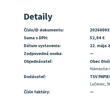
Detaily
Číslo/ID dokumentu:
20260003
Suma s DPH:
52,94 €
Dátum vystavenia:
22. mája 
Zodpovedná osoba:
—
Objednávateľ:
Obec Diví
Námestie m
Dodávateľ:
TSV PAPIE
Lučenec, 9
Číslo faktúry:
—