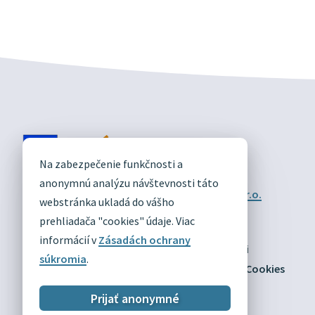
DIVÍN
Na zabezpečenie funkčnosti a
OFICIÁLNE STRÁNKY
anonymnú analýzu návštevnosti táto
Technický prevádzkovateľ:
Alphabet partner s.r.o.
webstránka ukladá do vášho
Správca obsahu:
Obec Divín
Posledná aktualizácia:
prehliadača "cookies" údaje. Viac
03.08.2026
informácií v
Zásadách ochrany
Odber RSS
Mapa
Vyhlásenie o prístupnosti
súkromia
.
Zásady ochrany osobných údajov
Nastaviť Cookies
Prijať anonymné