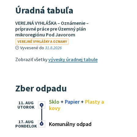
Úradná tabuľa
VEREJNÁ VYHLÁŠKA – Oznámenie –
prípravné práce pre Územný plán
mikroregiónu Pod Javorom
VEREJNÉ VYHLÁŠKY A OZNAMY
Vyvesené do
31.8.2026
Zobraziť všetky
vývesky úradnej tabule
Zber odpadu
Sklo
+
Papier
+
Plasty a
11. AUG
UTOROK
kovy
17. AUG
Komunálny odpad
PONDELOK