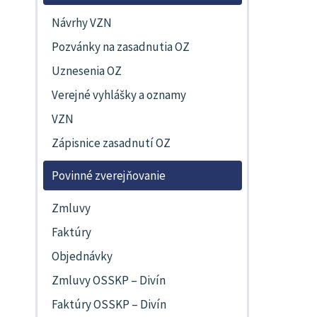
Návrhy VZN
Pozvánky na zasadnutia OZ
Uznesenia OZ
Verejné vyhlášky a oznamy
VZN
Zápisnice zasadnutí OZ
Povinné zverejňovanie
Zmluvy
Faktúry
Objednávky
Zmluvy OSSKP – Divín
Faktúry OSSKP – Divín