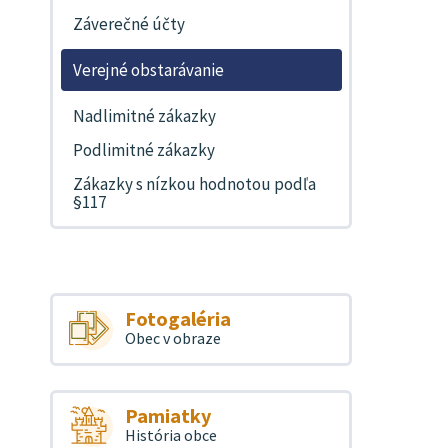
Záverečné účty
Verejné obstarávanie
Nadlimitné zákazky
Podlimitné zákazky
Zákazky s nízkou hodnotou podľa
§117
Fotogaléria
Obec v obraze
Pamiatky
História obce