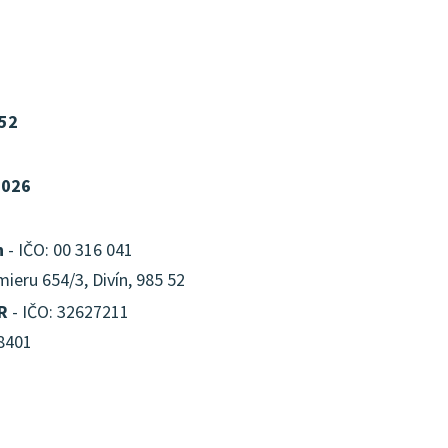
52
2026
n
- IČO: 00 316 041
ieru 654/3, Divín, 985 52
R
- IČO: 32627211
8401