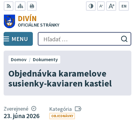
Preskočiť
EN
na
Swit
RSS
Mapa
Tlačiť
Zvýšiť
Zmenšiť
Zväčšiť
DIVÍN
lang
kontrast
veľkosť
veľkosť
obsah
OFICIÁLNE STRÁNKY
to
písma
písma
Engli
MENU
PREPNÚŤ
Hľadať:
Odo
vyh
for
Domov
Dokumenty
Objednávka karamelove
susienky-kaviaren kastiel
Zverejnené
Kategória
23. júna 2026
OBJEDNÁVKY