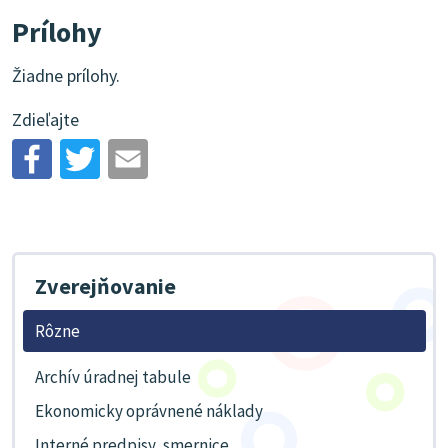
Prílohy
Žiadne prílohy.
Zdieľajte
Zverejňovanie
Rôzne
Archív úradnej tabule
Ekonomicky oprávnené náklady
Interné predpisy, smernice