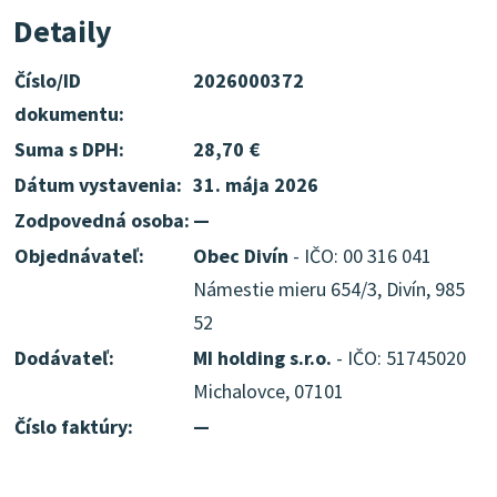
Detaily
Číslo/ID
2026000372
dokumentu:
Suma s DPH:
28,70 €
Dátum vystavenia:
31. mája 2026
Zodpovedná osoba:
—
Objednávateľ:
Obec Divín
- IČO: 00 316 041
Námestie mieru 654/3, Divín, 985
52
Dodávateľ:
MI holding s.r.o.
- IČO: 51745020
Michalovce, 07101
Číslo faktúry:
—