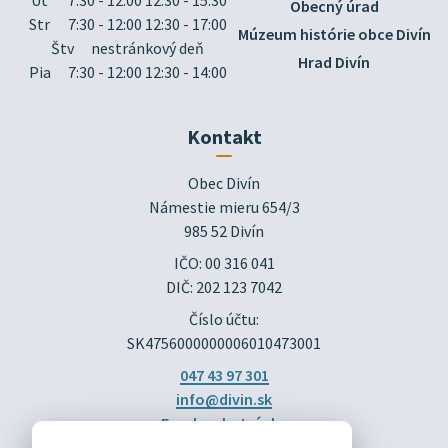
Obecný úrad
Str
7:30 - 12:00 12:30 - 17:00
Múzeum histórie obce Divín
Štv
nestránkový deň
Hrad Divín
Pia
7:30 - 12:00 12:30 - 14:00
Kontakt
Obec Divín

Námestie mieru 654/3

985 52 Divín
IČO: 00 316 041
DIČ: 202 123 7042
Číslo účtu:
SK4756000000006010473001
047 43 97 301
info@divin.sk
Facebook stránka