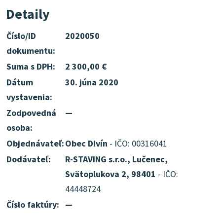
Detaily
Číslo/ID
2020050
dokumentu:
Suma s DPH:
2 300,00 €
Dátum
30. júna 2020
vystavenia:
Zodpovedná
—
osoba:
Objednávateľ:
Obec Divín
- IČO: 00316041
Dodávateľ:
R-STAVING s.r.o., Lučenec,
Svätoplukova 2, 98401
- IČO:
44448724
Číslo faktúry:
—