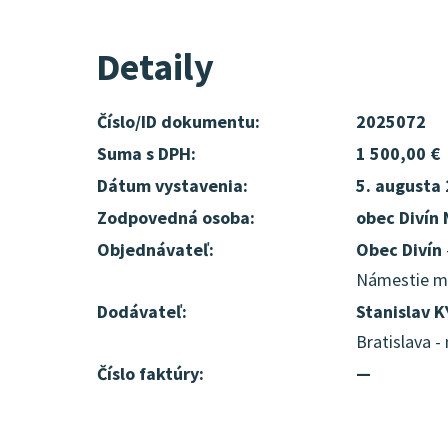
Detaily
Číslo/ID dokumentu:
2025072
Suma s DPH:
1 500,00 €
Dátum vystavenia:
5. augusta
Zodpovedná osoba:
obec Divín 
Objednávateľ:
Obec Divín
Námestie mie
Dodávateľ:
Stanislav 
Bratislava 
Číslo faktúry:
—