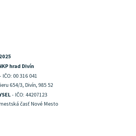
 2025
NKP hrad Divín
- IČO: 00 316 041
ru 654/3, Divín, 985 52
KYSEL
- IČO: 44207123
- mestská časť Nové Mesto