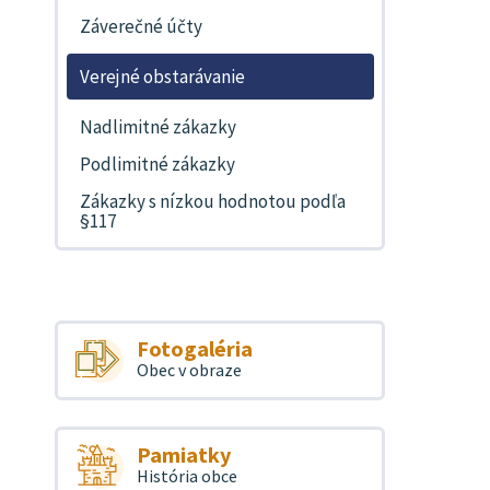
Záverečné účty
Verejné obstarávanie
Nadlimitné zákazky
Podlimitné zákazky
Zákazky s nízkou hodnotou podľa
§117
Fotogaléria
Obec v obraze
Pamiatky
História obce