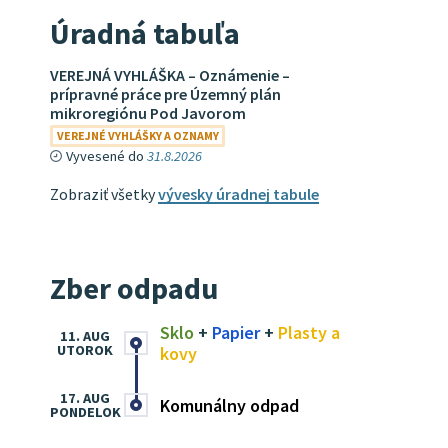
Úradná tabuľa
VEREJNÁ VYHLÁŠKA – Oznámenie –
prípravné práce pre Územný plán
mikroregiónu Pod Javorom
VEREJNÉ VYHLÁŠKY A OZNAMY
Vyvesené do
31.8.2026
Zobraziť všetky
vývesky úradnej tabule
Zber odpadu
Sklo
+
Papier
+
Plasty a
11. AUG
UTOROK
kovy
17. AUG
Komunálny odpad
PONDELOK