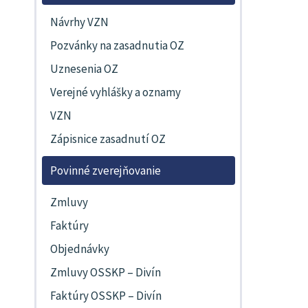
Návrhy VZN
Pozvánky na zasadnutia OZ
Uznesenia OZ
Verejné vyhlášky a oznamy
VZN
Zápisnice zasadnutí OZ
Povinné zverejňovanie
Zmluvy
Faktúry
Objednávky
Zmluvy OSSKP – Divín
Faktúry OSSKP – Divín