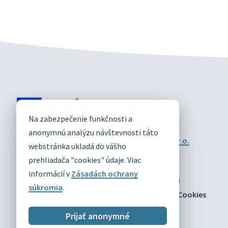
DIVÍN
Na zabezpečenie funkčnosti a
OFICIÁLNE STRÁNKY
anonymnú analýzu návštevnosti táto
Technický prevádzkovateľ:
Alphabet partner s.r.o.
webstránka ukladá do vášho
Správca obsahu:
Obec Divín
Posledná aktualizácia:
prehliadača "cookies" údaje. Viac
03.08.2026
informácií v
Zásadách ochrany
Odber RSS
Mapa
Vyhlásenie o prístupnosti
súkromia
.
Zásady ochrany osobných údajov
Nastaviť Cookies
Prijať anonymné