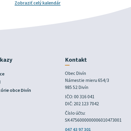
Zobraziť celý kalendár
dkazy
Kontakt
Obec Divín

ce
Námestie mieru 654/3

d
985 52 Divín
órie obce Divín
IČO: 00 316 041
DIČ: 202 123 7042
Číslo účtu:
SK4756000000006010473001
047 43 97 301