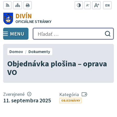
Preskočiť
EN
na
Swit
RSS
Mapa
Tlačiť
Zvýšiť
Zmenšiť
Zväčšiť
DIVÍN
lang
kontrast
veľkosť
veľkosť
obsah
OFICIÁLNE STRÁNKY
to
písma
písma
Engli
MENU
PREPNÚŤ
Hľadať:
Odo
vyh
for
Domov
Dokumenty
Objednávka plošina – oprava
VO
Zverejnené
Kategória
11. septembra 2025
OBJEDNÁVKY