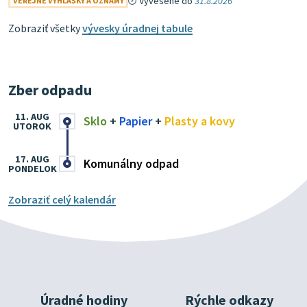
Vyvesené do
31.8.2026
VEREJNÉ VYHLÁŠKY A OZNAMY
Zobraziť všetky
vývesky úradnej tabule
Zber odpadu
11. AUG
Sklo
+
Papier
+
Plasty a kovy
UTOROK
17. AUG
Komunálny odpad
PONDELOK
Zobraziť celý kalendár
Úradné hodiny
Rýchle odkazy