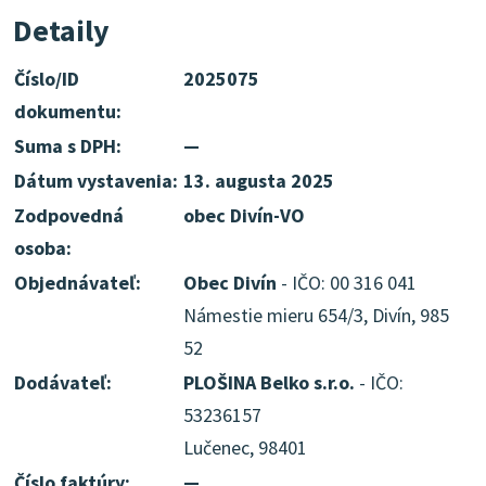
Detaily
Číslo/ID
2025075
dokumentu:
Suma s DPH:
—
Dátum vystavenia:
13. augusta 2025
Zodpovedná
obec Divín-VO
osoba:
Objednávateľ:
Obec Divín
- IČO: 00 316 041
Námestie mieru 654/3, Divín, 985
52
Dodávateľ:
PLOŠINA Belko s.r.o.
- IČO:
53236157
Lučenec, 98401
Číslo faktúry:
—