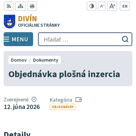
Preskočiť
EN
na
Swit
RSS
Mapa
Tlačiť
Zvýšiť
Zmenšiť
Zväčšiť
DIVÍN
lang
kontrast
veľkosť
veľkosť
obsah
OFICIÁLNE STRÁNKY
to
písma
písma
Engli
MENU
PREPNÚŤ
Hľadať:
Odo
vyh
for
Domov
Dokumenty
Objednávka plošná inzercia
Zverejnené
Kategória
12. júna 2026
OBJEDNÁVKY
Detaily