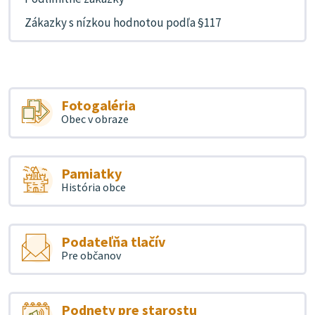
Zákazky s nízkou hodnotou podľa §117
Fotogaléria
Obec v obraze
Pamiatky
História obce
Podateľňa tlačív
Pre občanov
Podnety pre starostu