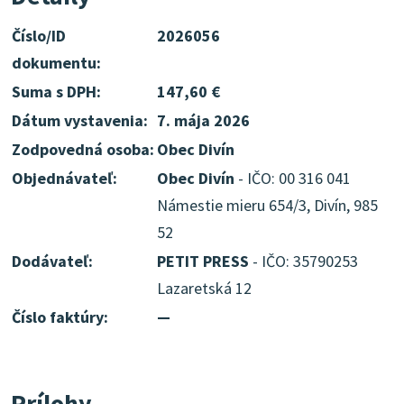
Číslo/ID
2026056
dokumentu:
Suma s DPH:
147,60 €
Dátum vystavenia:
7. mája 2026
Zodpovedná osoba:
Obec Divín
Objednávateľ:
Obec Divín
- IČO: 00 316 041
Námestie mieru 654/3, Divín, 985
52
Dodávateľ:
PETIT PRESS
- IČO: 35790253
Lazaretská 12
Číslo faktúry:
—
Prílohy