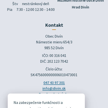
Múzeum histórie obce Divín
Štv
nestránkový deň
Hrad Divín
Pia
7:30 - 12:00 12:30 - 14:00
Kontakt
Obec Divín

Námestie mieru 654/3

985 52 Divín
IČO: 00 316 041
DIČ: 202 123 7042
Číslo účtu:
SK4756000000006010473001
047 43 97 301
info@divin.sk
Facebook stránka
Na zabezpečenie funkčnosti a