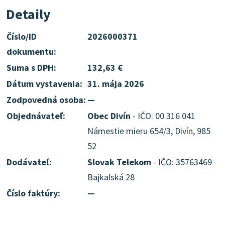
Detaily
Číslo/ID
2026000371
dokumentu:
Suma s DPH:
132,63 €
Dátum vystavenia:
31. mája 2026
Zodpovedná osoba:
—
Objednávateľ:
Obec Divín
- IČO: 00 316 041
Námestie mieru 654/3, Divín, 985
52
Dodávateľ:
Slovak Telekom
- IČO: 35763469
Bajkalská 28
Číslo faktúry:
—