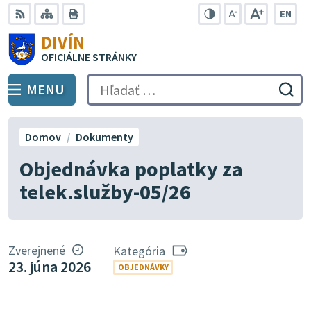
Preskočiť
EN
na
Swit
RSS
Mapa
Tlačiť
Zvýšiť
Zmenšiť
Zväčšiť
DIVÍN
lang
kontrast
veľkosť
veľkosť
obsah
OFICIÁLNE STRÁNKY
to
písma
písma
Engli
MENU
PREPNÚŤ
Hľadať:
Odo
vyh
for
Domov
Dokumenty
Objednávka poplatky za
telek.služby-05/26
Zverejnené
Kategória
23. júna 2026
OBJEDNÁVKY