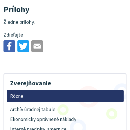
Prílohy
Žiadne prílohy.
Zdieľajte
Zverejňovanie
Rôzne
Archív úradnej tabule
Ekonomicky oprávnené náklady
Interné predpisy, smernice