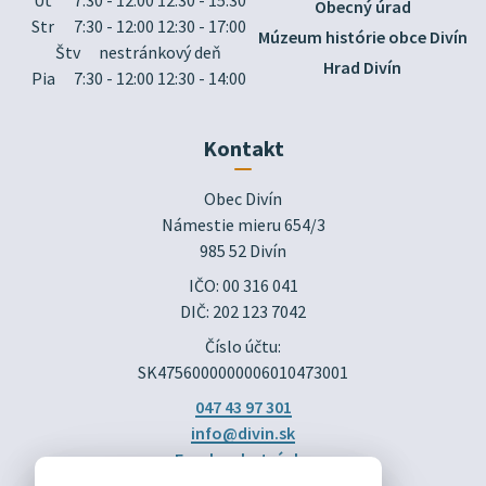
Obecný úrad
Str
7:30 - 12:00 12:30 - 17:00
Múzeum histórie obce Divín
Štv
nestránkový deň
Hrad Divín
Pia
7:30 - 12:00 12:30 - 14:00
Kontakt
Obec Divín

Námestie mieru 654/3

985 52 Divín
IČO: 00 316 041
DIČ: 202 123 7042
Číslo účtu:
SK4756000000006010473001
047 43 97 301
info@divin.sk
Facebook stránka