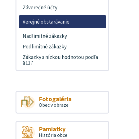
Záverečné účty
Verejné obstarávanie
Nadlimitné zákazky
Podlimitné zákazky
Zákazky s nízkou hodnotou podľa
§117
Fotogaléria
Obec v obraze
Pamiatky
História obce