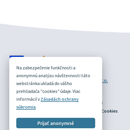
DIVÍN
Na zabezpečenie funkčnosti a
OFICIÁLNE STRÁNKY
anonymnú analýzu návštevnosti táto
Technický prevádzkovateľ:
Alphabet partner s.r.o.
webstránka ukladá do vášho
Správca obsahu:
Obec Divín
Posledná aktualizácia:
prehliadača "cookies" údaje. Viac
03.08.2026
informácií v
Zásadách ochrany
Odber RSS
Mapa
Vyhlásenie o prístupnosti
súkromia
.
Zásady ochrany osobných údajov
Nastaviť Cookies
Prijať anonymné