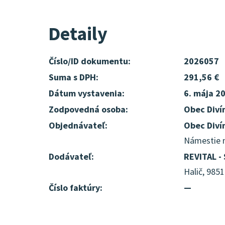
Detaily
Číslo/ID dokumentu:
2026057
Suma s DPH:
291,56 €
Dátum vystavenia:
6. mája 2
Zodpovedná osoba:
Obec Diví
Objednávateľ:
Obec Diví
Námestie m
Dodávateľ:
REVITAL - 
Halič, 985
Číslo faktúry:
—