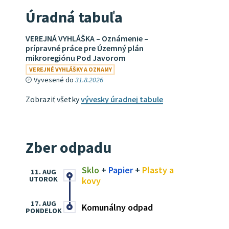
Úradná tabuľa
VEREJNÁ VYHLÁŠKA – Oznámenie –
prípravné práce pre Územný plán
mikroregiónu Pod Javorom
VEREJNÉ VYHLÁŠKY A OZNAMY
Vyvesené do
31.8.2026
Zobraziť všetky
vývesky úradnej tabule
Zber odpadu
Sklo
+
Papier
+
Plasty a
11. AUG
UTOROK
kovy
17. AUG
Komunálny odpad
PONDELOK