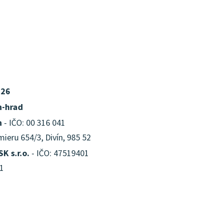
026
n-hrad
n
- IČO: 00 316 041
ieru 654/3, Divín, 985 52
SK s.r.o.
- IČO: 47519401
11