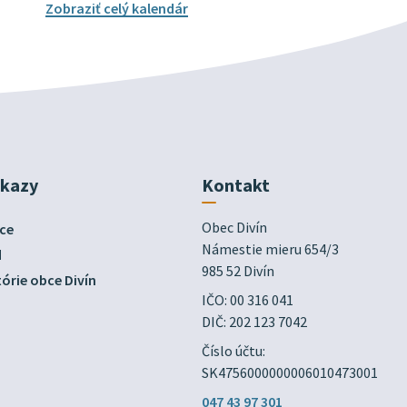
Zobraziť celý kalendár
dkazy
Kontakt
Obec Divín

ce
Námestie mieru 654/3

d
985 52 Divín
órie obce Divín
IČO: 00 316 041
DIČ: 202 123 7042
Číslo účtu:
SK4756000000006010473001
047 43 97 301