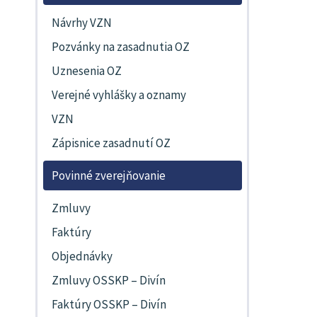
Návrhy VZN
Pozvánky na zasadnutia OZ
Uznesenia OZ
Verejné vyhlášky a oznamy
VZN
Zápisnice zasadnutí OZ
Povinné zverejňovanie
Zmluvy
Faktúry
Objednávky
Zmluvy OSSKP – Divín
Faktúry OSSKP – Divín