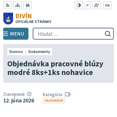
Preskočiť
EN
na
Swit
RSS
Mapa
Tlačiť
Zvýšiť
Zmenšiť
Zväčšiť
DIVÍN
lang
kontrast
veľkosť
veľkosť
obsah
OFICIÁLNE STRÁNKY
to
písma
písma
Engli
MENU
PREPNÚŤ
Hľadať:
Odo
vyh
for
Domov
Dokumenty
Objednávka pracovné blúzy
modré 8ks+1ks nohavice
Zverejnené
Kategória
12. júna 2026
OBJEDNÁVKY