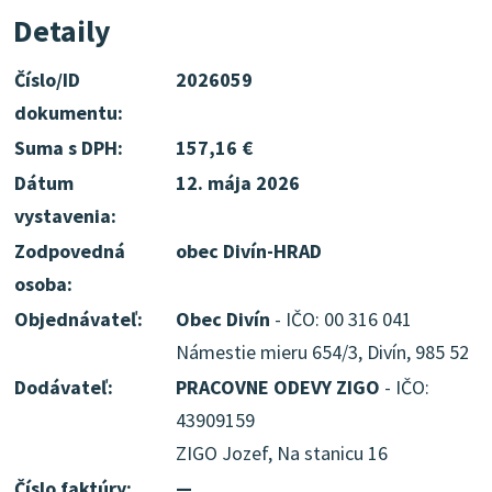
Detaily
Číslo/ID
2026059
dokumentu:
Suma s DPH:
157,16 €
Dátum
12. mája 2026
vystavenia:
Zodpovedná
obec Divín-HRAD
osoba:
Objednávateľ:
Obec Divín
- IČO: 00 316 041
Námestie mieru 654/3, Divín, 985 52
Dodávateľ:
PRACOVNE ODEVY ZIGO
- IČO:
43909159
ZIGO Jozef, Na stanicu 16
Číslo faktúry:
—