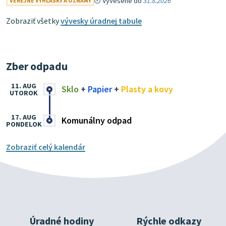
Vyvesené do
31.8.2026
VEREJNÉ VYHLÁŠKY A OZNAMY
Zobraziť všetky
vývesky úradnej tabule
Zber odpadu
11. AUG
Sklo
+
Papier
+
Plasty a kovy
UTOROK
17. AUG
Komunálny odpad
PONDELOK
Zobraziť celý kalendár
Úradné hodiny
Rýchle odkazy