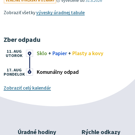
Vyvesené do
31.8.2026
VEREJNÉ VYHLÁŠKY A OZNAMY
Zobraziť všetky
vývesky úradnej tabule
Zber odpadu
11. AUG
Sklo
+
Papier
+
Plasty a kovy
UTOROK
17. AUG
Komunálny odpad
PONDELOK
Zobraziť celý kalendár
Úradné hodiny
Rýchle odkazy