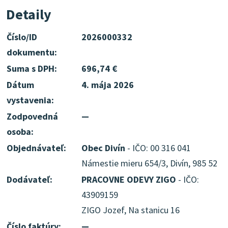
Detaily
Číslo/ID
2026000332
dokumentu:
Suma s DPH:
696,74 €
Dátum
4. mája 2026
vystavenia:
Zodpovedná
—
osoba:
Objednávateľ:
Obec Divín
- IČO: 00 316 041
Námestie mieru 654/3, Divín, 985 52
Dodávateľ:
PRACOVNE ODEVY ZIGO
- IČO:
43909159
ZIGO Jozef, Na stanicu 16
Číslo faktúry:
—