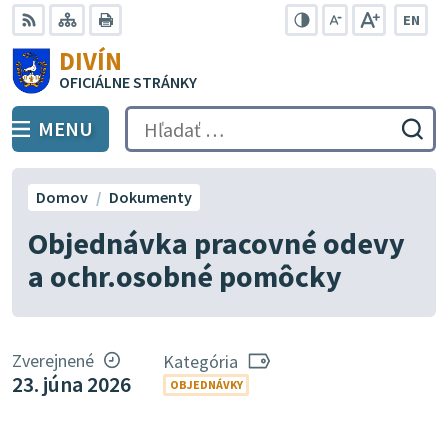
Preskočiť
EN
na
Swit
RSS
Mapa
Tlačiť
Zvýšiť
Zmenšiť
Zväčšiť
DIVÍN
lang
kontrast
veľkosť
veľkosť
obsah
OFICIÁLNE STRÁNKY
to
písma
písma
Engli
MENU
PREPNÚŤ
Hľadať:
Odo
vyh
for
Domov
Dokumenty
Objednávka pracovné odevy
a ochr.osobné pomôcky
Zverejnené
Kategória
23. júna 2026
OBJEDNÁVKY