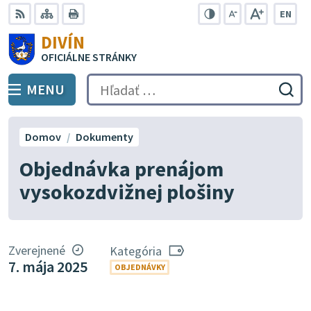
Preskočiť
EN
na
Swit
RSS
Mapa
Tlačiť
Zvýšiť
Zmenšiť
Zväčšiť
DIVÍN
lang
kontrast
veľkosť
veľkosť
obsah
OFICIÁLNE STRÁNKY
to
písma
písma
Engli
MENU
PREPNÚŤ
Hľadať:
Odo
vyh
for
Domov
Dokumenty
Objednávka prenájom
vysokozdvižnej plošiny
Zverejnené
Kategória
7. mája 2025
OBJEDNÁVKY