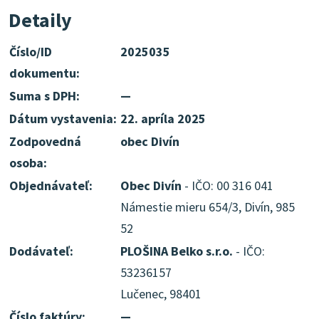
Detaily
Číslo/ID
2025035
dokumentu:
Suma s DPH:
—
Dátum vystavenia:
22. apríla 2025
Zodpovedná
obec Divín
osoba:
Objednávateľ:
Obec Divín
- IČO: 00 316 041
Námestie mieru 654/3, Divín, 985
52
Dodávateľ:
PLOŠINA Belko s.r.o.
- IČO:
53236157
Lučenec, 98401
Číslo faktúry:
—