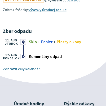
Vyvesené do
31.8.2026
VEREJNÉ VYHLÁŠKY A OZNAMY
Zobraziť všetky
vývesky úradnej tabule
Zber odpadu
11. AUG
Sklo
+
Papier
+
Plasty a kovy
UTOROK
17. AUG
Komunálny odpad
PONDELOK
Zobraziť celý kalendár
Úradné hodiny
Rýchle odkazy