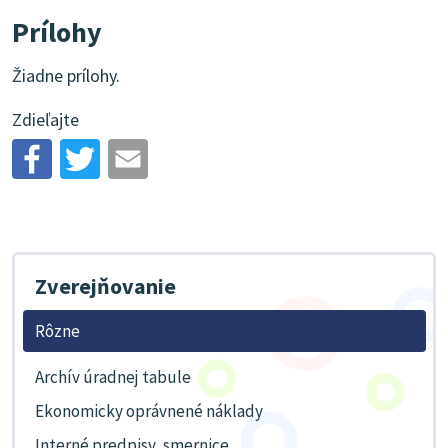
Prílohy
Žiadne prílohy.
Zdieľajte
Zverejňovanie
Rôzne
Archív úradnej tabule
Ekonomicky oprávnené náklady
Interné predpisy, smernice