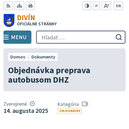
Preskočiť
EN
na
Swit
RSS
Mapa
Tlačiť
Zvýšiť
Zmenšiť
Zväčšiť
DIVÍN
lang
kontrast
veľkosť
veľkosť
obsah
OFICIÁLNE STRÁNKY
to
písma
písma
Engli
MENU
PREPNÚŤ
Hľadať:
Odo
vyh
for
Domov
Dokumenty
Objednávka preprava
autobusom DHZ
Zverejnené
Kategória
14. augusta 2025
OBJEDNÁVKY