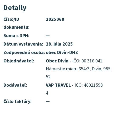
Detaily
Číslo/ID
2025068
dokumentu:
Suma s DPH:
—
Dátum vystavenia:
28. júla 2025
Zodpovedná osoba:
obec Divín-DHZ
Objednávateľ:
Obec Divín
- IČO: 00 316 041
Námestie mieru 654/3, Divín, 985
52
Dodávateľ:
VAP TRAVEL
- IČO: 48021598
4
Číslo faktúry:
—