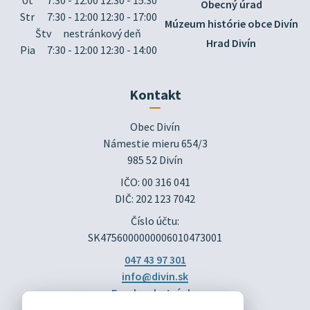
Obecný úrad
Str
7:30 - 12:00 12:30 - 17:00
Múzeum histórie obce Divín
Štv
nestránkový deň
Hrad Divín
Pia
7:30 - 12:00 12:30 - 14:00
Kontakt
Obec Divín

Námestie mieru 654/3

985 52 Divín
IČO: 00 316 041
DIČ: 202 123 7042
Číslo účtu:
SK4756000000006010473001
047 43 97 301
info@divin.sk
Facebook stránka