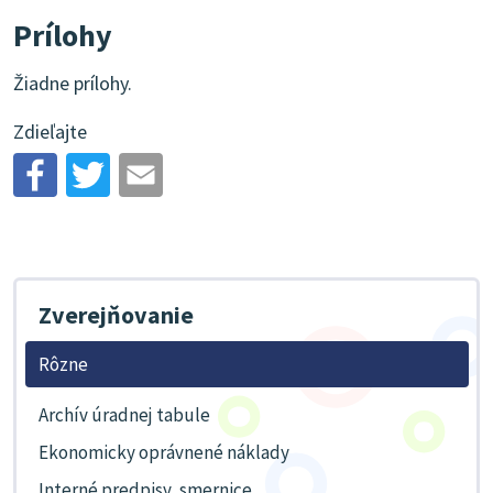
Prílohy
Žiadne prílohy.
Zdieľajte
Zverejňovanie
Rôzne
Archív úradnej tabule
Ekonomicky oprávnené náklady
Interné predpisy, smernice