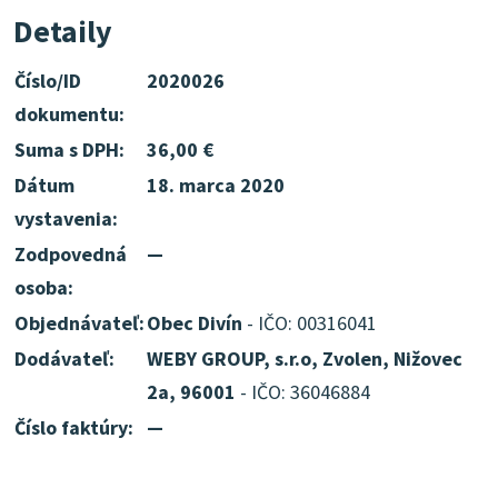
Detaily
Číslo/ID
2020026
dokumentu:
Suma s DPH:
36,00 €
Dátum
18. marca 2020
vystavenia:
Zodpovedná
—
osoba:
Objednávateľ:
Obec Divín
- IČO: 00316041
Dodávateľ:
WEBY GROUP, s.r.o, Zvolen, Nižovec
2a, 96001
- IČO: 36046884
Číslo faktúry:
—