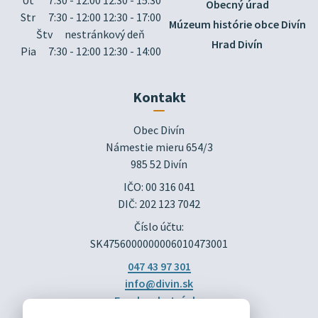
Obecný úrad
Str
7:30 - 12:00 12:30 - 17:00
Múzeum histórie obce Divín
Štv
nestránkový deň
Hrad Divín
Pia
7:30 - 12:00 12:30 - 14:00
Kontakt
Obec Divín

Námestie mieru 654/3

985 52 Divín
IČO: 00 316 041
DIČ: 202 123 7042
Číslo účtu:
SK4756000000006010473001
047 43 97 301
info@divin.sk
Facebook stránka