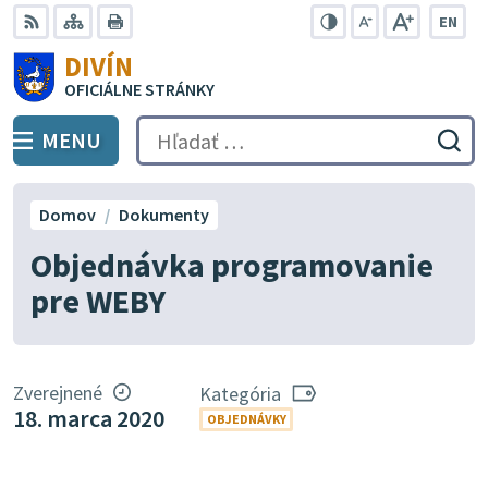
Preskočiť
EN
na
Swit
RSS
Mapa
Tlačiť
Zvýšiť
Zmenšiť
Zväčšiť
DIVÍN
lang
kontrast
veľkosť
veľkosť
obsah
OFICIÁLNE STRÁNKY
to
písma
písma
Engli
MENU
PREPNÚŤ
Hľadať:
Odo
vyh
for
Domov
Dokumenty
Objednávka programovanie
pre WEBY
Zverejnené
Kategória
18. marca 2020
OBJEDNÁVKY