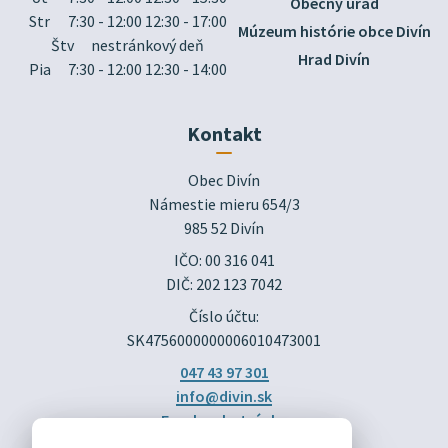
Obecný úrad
Str
7:30 - 12:00 12:30 - 17:00
Múzeum histórie obce Divín
Štv
nestránkový deň
Hrad Divín
Pia
7:30 - 12:00 12:30 - 14:00
Kontakt
Obec Divín

Námestie mieru 654/3

985 52 Divín
IČO: 00 316 041
DIČ: 202 123 7042
Číslo účtu:
SK4756000000006010473001
047 43 97 301
info@divin.sk
Facebook stránka