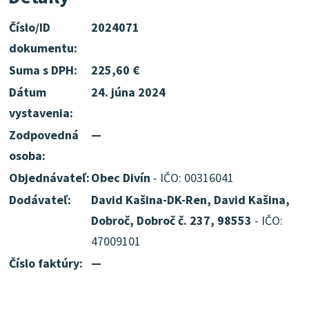
Číslo/ID
2024071
dokumentu:
Suma s DPH:
225,60 €
Dátum
24. júna 2024
vystavenia:
Zodpovedná
—
osoba:
Objednávateľ:
Obec Divín
- IČO: 00316041
Dodávateľ:
David Kašina-DK-Ren, David Kašina,
Dobroč, Dobroč č. 237, 98553
- IČO:
47009101
Číslo faktúry:
—