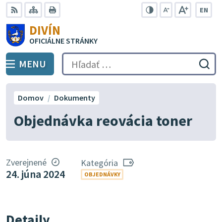
Preskočiť
EN
na
Swit
RSS
Mapa
Tlačiť
Zvýšiť
Zmenšiť
Zväčšiť
DIVÍN
lang
kontrast
veľkosť
veľkosť
obsah
OFICIÁLNE STRÁNKY
to
písma
písma
Engli
MENU
PREPNÚŤ
Hľadať:
Odo
vyh
for
Domov
Dokumenty
Objednávka reovácia toner
Zverejnené
Kategória
24. júna 2024
OBJEDNÁVKY
Detaily