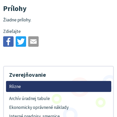
Prílohy
Žiadne prílohy.
Zdieľajte
Zverejňovanie
Rôzne
Archív úradnej tabule
Ekonomicky oprávnené náklady
Interné predpisy, smernice