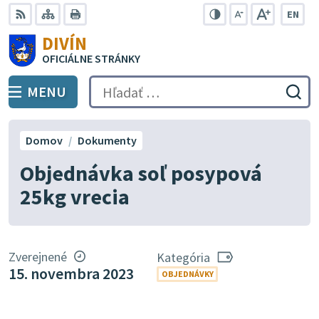
Preskočiť
EN
na
Swit
RSS
Mapa
Tlačiť
Zvýšiť
Zmenšiť
Zväčšiť
DIVÍN
lang
kontrast
veľkosť
veľkosť
obsah
OFICIÁLNE STRÁNKY
to
písma
písma
Engli
MENU
PREPNÚŤ
Hľadať:
Odo
vyh
for
Domov
Dokumenty
Objednávka soľ posypová
25kg vrecia
Zverejnené
Kategória
15. novembra 2023
OBJEDNÁVKY