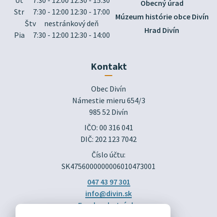
Obecný úrad
Str
7:30 - 12:00 12:30 - 17:00
Múzeum histórie obce Divín
Štv
nestránkový deň
Hrad Divín
Pia
7:30 - 12:00 12:30 - 14:00
Kontakt
Obec Divín

Námestie mieru 654/3

985 52 Divín
IČO: 00 316 041
DIČ: 202 123 7042
Číslo účtu:
SK4756000000006010473001
047 43 97 301
info@divin.sk
Facebook stránka