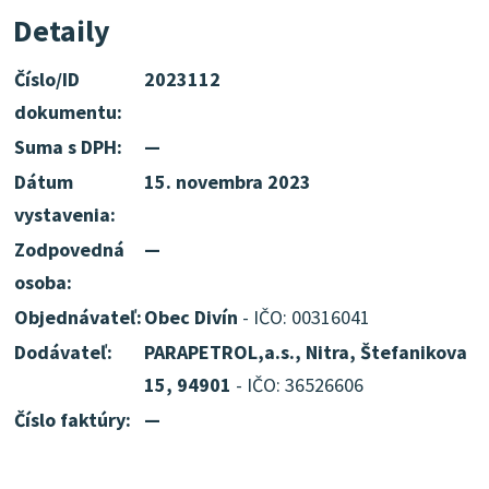
Detaily
Číslo/ID
2023112
dokumentu:
Suma s DPH:
—
Dátum
15. novembra 2023
vystavenia:
Zodpovedná
—
osoba:
Objednávateľ:
Obec Divín
- IČO: 00316041
Dodávateľ:
PARAPETROL,a.s., Nitra, Štefanikova
15, 94901
- IČO: 36526606
Číslo faktúry:
—