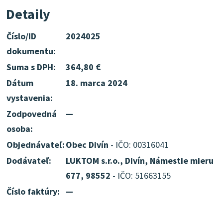
Detaily
Číslo/ID
2024025
dokumentu:
Suma s DPH:
364,80 €
Dátum
18. marca 2024
vystavenia:
Zodpovedná
—
osoba:
Objednávateľ:
Obec Divín
- IČO: 00316041
Dodávateľ:
LUKTOM s.r.o., Divín, Námestie mieru
677, 98552
- IČO: 51663155
Číslo faktúry:
—