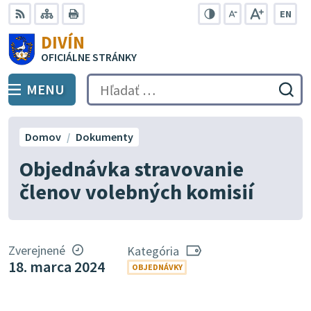
Preskočiť
EN
na
Swit
RSS
Mapa
Tlačiť
Zvýšiť
Zmenšiť
Zväčšiť
DIVÍN
lang
kontrast
veľkosť
veľkosť
obsah
OFICIÁLNE STRÁNKY
to
písma
písma
Engli
MENU
PREPNÚŤ
Hľadať:
Odo
vyh
for
Domov
Dokumenty
Objednávka stravovanie
členov volebných komisií
Zverejnené
Kategória
18. marca 2024
OBJEDNÁVKY