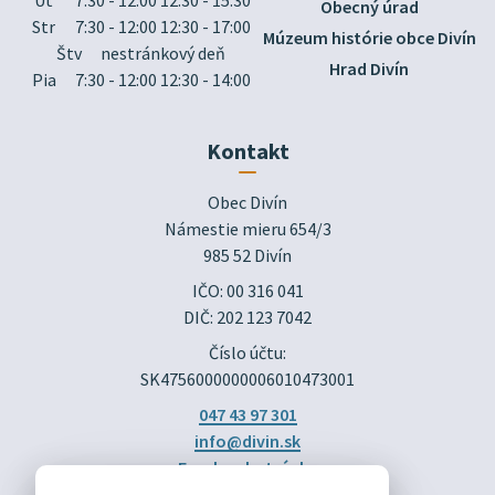
Obecný úrad
Str
7:30 - 12:00 12:30 - 17:00
Múzeum histórie obce Divín
Štv
nestránkový deň
Hrad Divín
Pia
7:30 - 12:00 12:30 - 14:00
Kontakt
Obec Divín

Námestie mieru 654/3

985 52 Divín
IČO: 00 316 041
DIČ: 202 123 7042
Číslo účtu:
SK4756000000006010473001
047 43 97 301
info@divin.sk
Facebook stránka