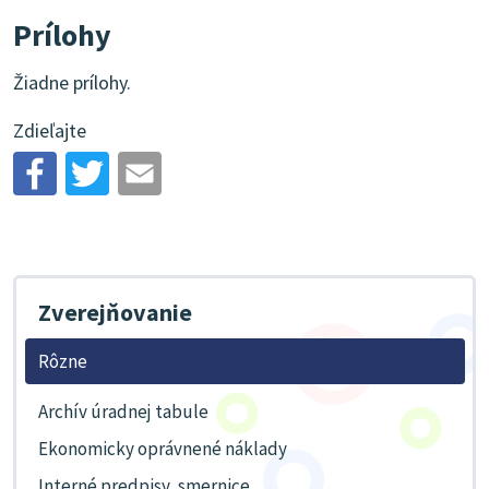
Prílohy
Žiadne prílohy.
Zdieľajte
Zverejňovanie
Rôzne
Archív úradnej tabule
Ekonomicky oprávnené náklady
Interné predpisy, smernice