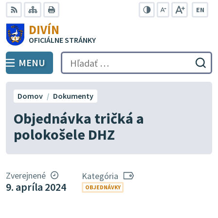
Preskočiť
EN
na
Swit
RSS
Mapa
Tlačiť
Zvýšiť
Zmenšiť
Zväčšiť
DIVÍN
lang
kontrast
veľkosť
veľkosť
obsah
OFICIÁLNE STRÁNKY
to
písma
písma
Engli
MENU
PREPNÚŤ
Hľadať:
Odo
vyh
for
Domov
Dokumenty
Objednávka tričká a
polokošele DHZ
Zverejnené
Kategória
9. apríla 2024
OBJEDNÁVKY