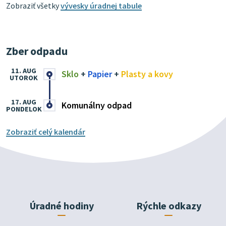
Zobraziť všetky
vývesky úradnej tabule
Zber odpadu
11. AUG
Sklo
+
Papier
+
Plasty a kovy
UTOROK
17. AUG
Komunálny odpad
PONDELOK
Zobraziť celý kalendár
Úradné hodiny
Rýchle odkazy