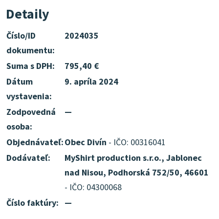
Detaily
Číslo/ID
2024035
dokumentu:
Suma s DPH:
795,40 €
Dátum
9. apríla 2024
vystavenia:
Zodpovedná
—
osoba:
Objednávateľ:
Obec Divín
- IČO: 00316041
Dodávateľ:
MyShirt production s.r.o., Jablonec
nad Nisou, Podhorská 752/50, 46601
- IČO: 04300068
Číslo faktúry:
—