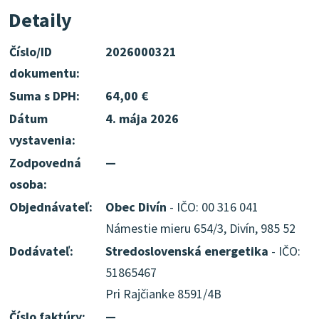
Detaily
Číslo/ID
2026000321
dokumentu:
Suma s DPH:
64,00 €
Dátum
4. mája 2026
vystavenia:
Zodpovedná
—
osoba:
Objednávateľ:
Obec Divín
- IČO: 00 316 041
Námestie mieru 654/3, Divín, 985 52
Dodávateľ:
Stredoslovenská energetika
- IČO:
51865467
Pri Rajčianke 8591/4B
Číslo faktúry:
—