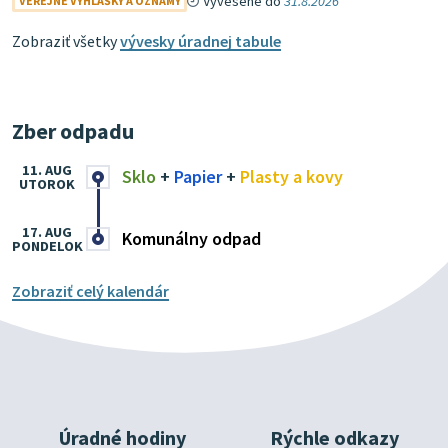
Vyvesené do
31.8.2026
VEREJNÉ VYHLÁŠKY A OZNAMY
Zobraziť všetky
vývesky úradnej tabule
Zber odpadu
11. AUG
Sklo
+
Papier
+
Plasty a kovy
UTOROK
17. AUG
Komunálny odpad
PONDELOK
Zobraziť celý kalendár
Úradné hodiny
Rýchle odkazy