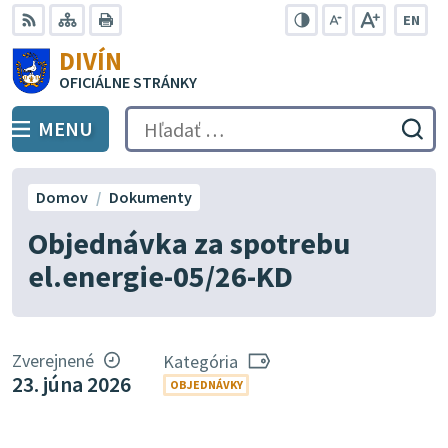
Preskočiť
EN
na
Swit
RSS
Mapa
Tlačiť
Zvýšiť
Zmenšiť
Zväčšiť
DIVÍN
lang
kontrast
veľkosť
veľkosť
obsah
OFICIÁLNE STRÁNKY
to
písma
písma
Engli
MENU
PREPNÚŤ
Hľadať:
Odo
vyh
for
Domov
Dokumenty
Objednávka za spotrebu
el.energie-05/26-KD
Zverejnené
Kategória
23. júna 2026
OBJEDNÁVKY