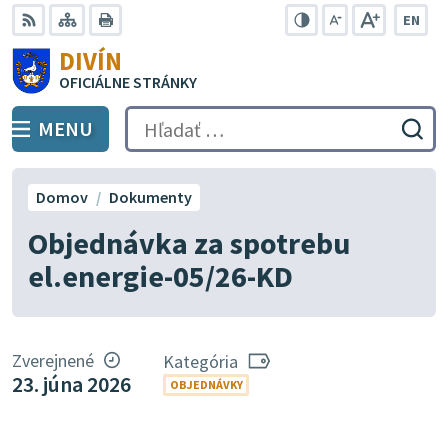
Preskočiť
EN
na
Swit
RSS
Mapa
Tlačiť
Zvýšiť
Zmenšiť
Zväčšiť
DIVÍN
lang
kontrast
veľkosť
veľkosť
obsah
OFICIÁLNE STRÁNKY
to
písma
písma
Engli
MENU
PREPNÚŤ
Hľadať:
Odo
vyh
for
Domov
Dokumenty
Objednávka za spotrebu
el.energie-05/26-KD
Zverejnené
Kategória
23. júna 2026
OBJEDNÁVKY