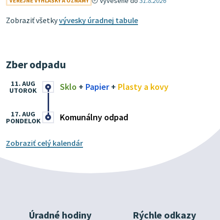
Vyvesené do
31.8.2026
VEREJNÉ VYHLÁŠKY A OZNAMY
Zobraziť všetky
vývesky úradnej tabule
Zber odpadu
11. AUG
Sklo
+
Papier
+
Plasty a kovy
UTOROK
17. AUG
Komunálny odpad
PONDELOK
Zobraziť celý kalendár
Úradné hodiny
Rýchle odkazy