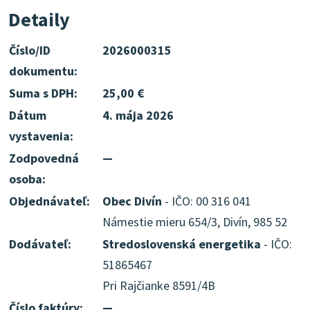
Detaily
Číslo/ID
2026000315
dokumentu:
Suma s DPH:
25,00 €
Dátum
4. mája 2026
vystavenia:
Zodpovedná
—
osoba:
Objednávateľ:
Obec Divín
- IČO: 00 316 041
Námestie mieru 654/3, Divín, 985 52
Dodávateľ:
Stredoslovenská energetika
- IČO:
51865467
Pri Rajčianke 8591/4B
Číslo faktúry:
—