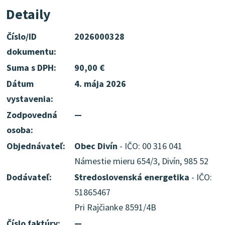
Detaily
Číslo/ID
2026000328
dokumentu:
Suma s DPH:
90,00 €
Dátum
4. mája 2026
vystavenia:
Zodpovedná
—
osoba:
Objednávateľ:
Obec Divín
- IČO: 00 316 041
Námestie mieru 654/3, Divín, 985 52
Dodávateľ:
Stredoslovenská energetika
- IČO:
51865467
Pri Rajčianke 8591/4B
Číslo faktúry:
—