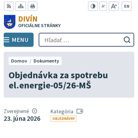
Preskočiť
EN
na
Swit
RSS
Mapa
Tlačiť
Zvýšiť
Zmenšiť
Zväčšiť
DIVÍN
lang
kontrast
veľkosť
veľkosť
obsah
OFICIÁLNE STRÁNKY
to
písma
písma
Engli
MENU
PREPNÚŤ
Hľadať:
Odo
vyh
for
Domov
Dokumenty
Objednávka za spotrebu
el.energie-05/26-MŠ
Zverejnené
Kategória
23. júna 2026
OBJEDNÁVKY