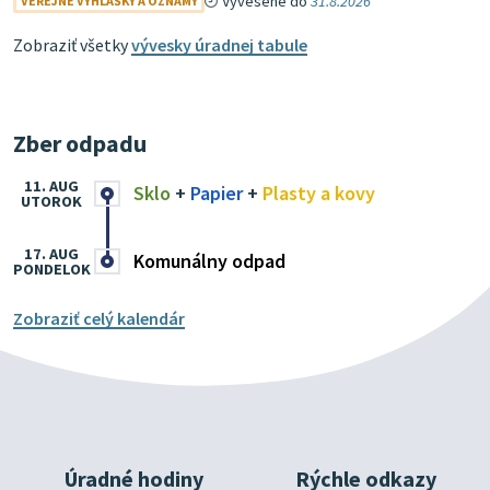
Vyvesené do
31.8.2026
VEREJNÉ VYHLÁŠKY A OZNAMY
Zobraziť všetky
vývesky úradnej tabule
Zber odpadu
11. AUG
Sklo
+
Papier
+
Plasty a kovy
UTOROK
17. AUG
Komunálny odpad
PONDELOK
Zobraziť celý kalendár
Úradné hodiny
Rýchle odkazy