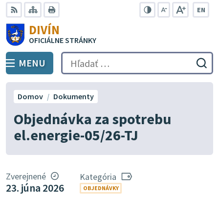
Preskočiť
EN
na
Swit
RSS
Mapa
Tlačiť
Zvýšiť
Zmenšiť
Zväčšiť
DIVÍN
lang
kontrast
veľkosť
veľkosť
obsah
OFICIÁLNE STRÁNKY
to
písma
písma
Engli
MENU
PREPNÚŤ
Hľadať:
Odo
vyh
for
Domov
Dokumenty
Objednávka za spotrebu
el.energie-05/26-TJ
Zverejnené
Kategória
23. júna 2026
OBJEDNÁVKY