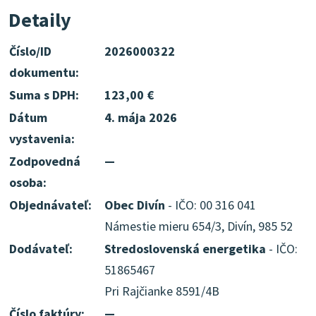
Detaily
Číslo/ID
2026000322
dokumentu:
Suma s DPH:
123,00 €
Dátum
4. mája 2026
vystavenia:
Zodpovedná
—
osoba:
Objednávateľ:
Obec Divín
- IČO: 00 316 041
Námestie mieru 654/3, Divín, 985 52
Dodávateľ:
Stredoslovenská energetika
- IČO:
51865467
Pri Rajčianke 8591/4B
Číslo faktúry:
—