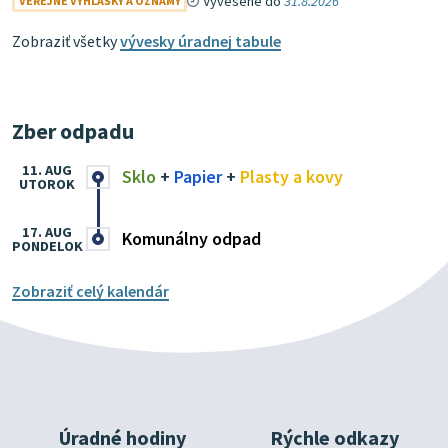
Vyvesené do
31.8.2026
VEREJNÉ VYHLÁŠKY A OZNAMY
Zobraziť všetky
vývesky úradnej tabule
Zber odpadu
11. AUG
Sklo
+
Papier
+
Plasty a kovy
UTOROK
17. AUG
Komunálny odpad
PONDELOK
Zobraziť celý kalendár
Úradné hodiny
Rýchle odkazy